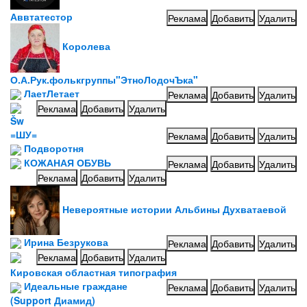
Аввтатестор
Реклама
Добавить
Удалить
Королева
О.А.Рук.фолькгруппы"ЭтноЛодочЪка"
ЛаетЛетает
Реклама
Добавить
Удалить
Реклама
Добавить
Удалить
Šw
=ШУ=
Реклама
Добавить
Удалить
Подворотня
КОЖАНАЯ ОБУВЬ
Реклама
Добавить
Удалить
Реклама
Добавить
Удалить
Невероятные истории Альбины Духватаевой
Ирина Безрукова
Реклама
Добавить
Удалить
Реклама
Добавить
Удалить
Кировская областная типография
Идеальные граждане
Реклама
Добавить
Удалить
(Support Диамид)