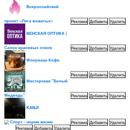
Всероссийский
проект «Лига вожатых»
Реклама
Добавить
Удалить
ВЕНСКАЯ ОПТИКА |
Салон красивых очков
Реклама
Добавить
Удалить
Флориана Кофе
Реклама
Добавить
Удалить
Мастерская "Белый
Медведь"
Реклама
Добавить
Удалить
KANJI
Спорт - норма жизни
Реклама
Добавить
Удалить
Реклама
Добавить
Удалить