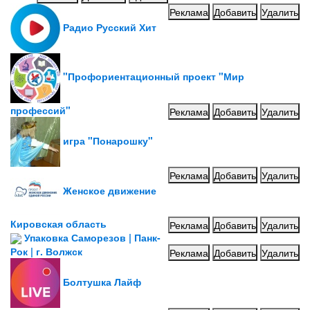
Реклама
Добавить
Удалить
Радио Русский Хит
"Профориентационный проект "Мир
профессий"
Реклама
Добавить
Удалить
игра "Понарошку"
Реклама
Добавить
Удалить
Женское движение
Кировская область
Реклама
Добавить
Удалить
Упаковка Саморезов | Панк-
Рок | г. Волжск
Реклама
Добавить
Удалить
Болтушка Лайф