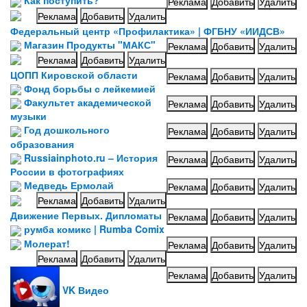
Как поступить?
Реклама
Добавить
Удалить
Реклама
Добавить
Удалить
Федеральный центр «Профилактика» | ФГБНУ «ИИДСВ»
Магазин Продукты "МАКС"
Реклама
Добавить
Удалить
Реклама
Добавить
Удалить
ЦОПП Кировской области
Реклама
Добавить
Удалить
Фонд борьбы с лейкемией
Факультет академической
Реклама
Добавить
Удалить
музыки
Год дошкольного
Реклама
Добавить
Удалить
образования
Russiainphoto.ru – История
Реклама
Добавить
Удалить
России в фотографиях
Медведь Ермолай
Реклама
Добавить
Удалить
Реклама
Добавить
Удалить
Движение Первых. Дипломаты
Реклама
Добавить
Удалить
румба комикс | Rumba Comix
Молерат!
Реклама
Добавить
Удалить
Реклама
Добавить
Удалить
Реклама
Добавить
Удалить
VK Видео