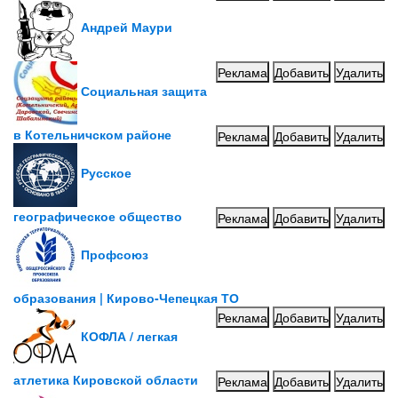
Андрей Маури
Реклама
Добавить
Удалить
Социальная защита
в Котельничском районе
Реклама
Добавить
Удалить
Русское
географическое общество
Реклама
Добавить
Удалить
Профсоюз
образования | Кирово-Чепецкая ТО
Реклама
Добавить
Удалить
КОФЛА / легкая
атлетика Кировской области
Реклама
Добавить
Удалить