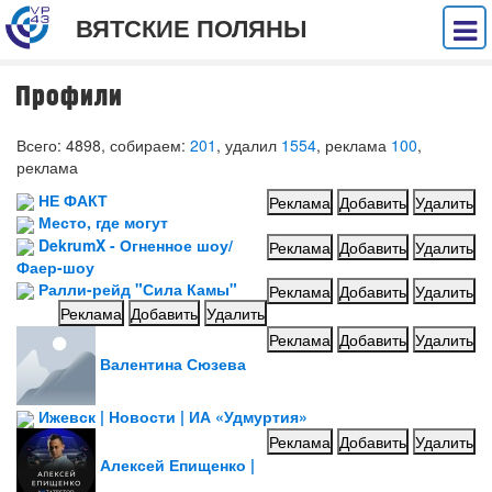
ВЯТСКИЕ ПОЛЯНЫ
Профили
Всего: 4898, собираем:
201
, удалил
1554
, реклама
100
,
реклама
НЕ ФАКТ
Реклама
Добавить
Удалить
Место, где могут
DekrumX - Огненное шоу/
Реклама
Добавить
Удалить
Фаер-шоу
Ралли-рейд "Сила Камы"
Реклама
Добавить
Удалить
Реклама
Добавить
Удалить
Реклама
Добавить
Удалить
Валентина Сюзева
Ижевск | Новости | ИА «Удмуртия»
Реклама
Добавить
Удалить
Алексей Епищенко |