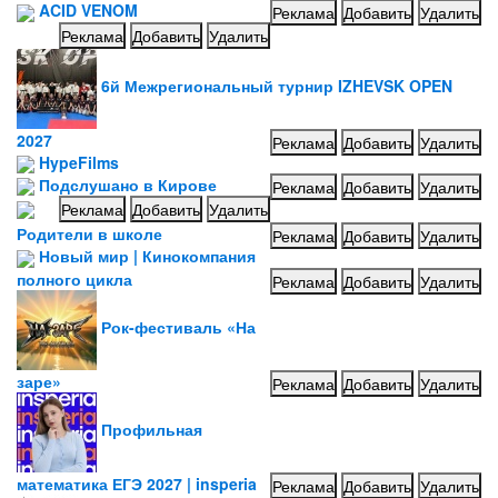
ACID VENOM
Реклама
Добавить
Удалить
Реклама
Добавить
Удалить
6й Межрегиональный турнир IZHEVSK OPEN
2027
Реклама
Добавить
Удалить
HypeFilms
Подслушано в Кирове
Реклама
Добавить
Удалить
Реклама
Добавить
Удалить
Родители в школе
Реклама
Добавить
Удалить
Новый мир | Кинокомпания
полного цикла
Реклама
Добавить
Удалить
Рок-фестиваль «На
заре»
Реклама
Добавить
Удалить
Профильная
математика ЕГЭ 2027 | insperia
Реклама
Добавить
Удалить