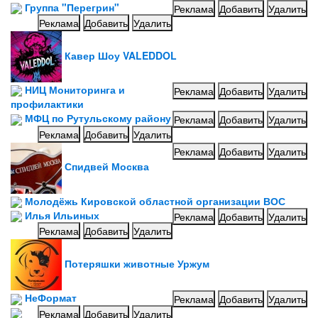
Группа "Перегрин"
Реклама
Добавить
Удалить
Реклама
Добавить
Удалить
Кавер Шоу VALEDDOL
НИЦ Мониторинга и
Реклама
Добавить
Удалить
профилактики
МФЦ по Рутульскому району
Реклама
Добавить
Удалить
Реклама
Добавить
Удалить
Реклама
Добавить
Удалить
Спидвей Москва
Молодёжь Кировской областной организации ВОС
Илья Ильиных
Реклама
Добавить
Удалить
Реклама
Добавить
Удалить
Потеряшки животные Уржум
НеФормат
Реклама
Добавить
Удалить
Реклама
Добавить
Удалить