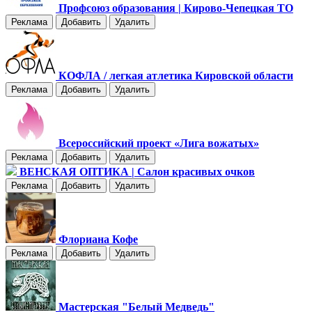
Профсоюз образования | Кирово-Чепецкая ТО
Реклама
Добавить
Удалить
КОФЛА / легкая атлетика Кировской области
Реклама
Добавить
Удалить
Всероссийский проект «Лига вожатых»
Реклама
Добавить
Удалить
ВЕНСКАЯ ОПТИКА | Салон красивых очков
Реклама
Добавить
Удалить
Флориана Кофе
Реклама
Добавить
Удалить
Мастерская "Белый Медведь"