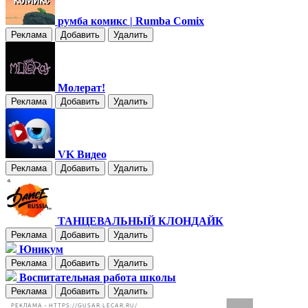
румба комикс | Rumba Comix
Реклама
Добавить
Удалить
Молерат!
Реклама
Добавить
Удалить
VK Видео
Реклама
Добавить
Удалить
ТАНЦЕВАЛЬНЫЙ КЛОНДАЙК
Реклама
Добавить
Удалить
Юникум
Реклама
Добавить
Удалить
Воспитательная работа школы
Реклама
Добавить
Удалить
РЕКЛАМА • HTTPS://GUSAR.LECAR.RU/