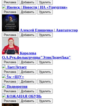
Реклама
Добавить
Удалить
Ижевск | Новости | ИА «Удмуртия»
Реклама
Добавить
Удалить
Алексей Епищенко | Аввтатестор
Реклама
Добавить
Удалить
Королева
О.А.Рук.фолькгруппы"ЭтноЛодочЪка"
Реклама
Добавить
Удалить
ЛаетЛетает
Реклама
Добавить
Удалить
Šw =ШУ=
Реклама
Добавить
Удалить
Подворотня
Реклама
Добавить
Удалить
КОЖАНАЯ ОБУВЬ
Реклама
Добавить
Удалить