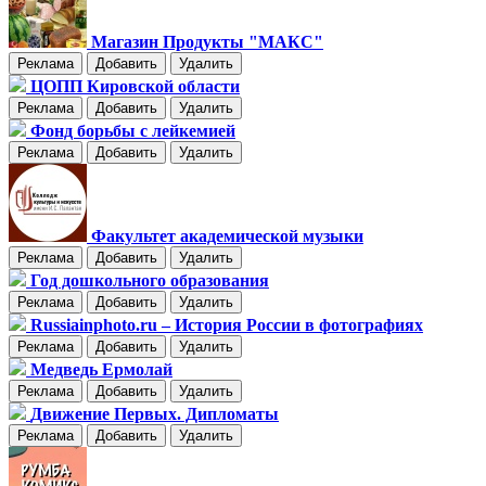
Магазин Продукты "МАКС"
Реклама
Добавить
Удалить
ЦОПП Кировской области
Реклама
Добавить
Удалить
Фонд борьбы с лейкемией
Реклама
Добавить
Удалить
Факультет академической музыки
Реклама
Добавить
Удалить
Год дошкольного образования
Реклама
Добавить
Удалить
Russiainphoto.ru – История России в фотографиях
Реклама
Добавить
Удалить
Медведь Ермолай
Реклама
Добавить
Удалить
Движение Первых. Дипломаты
Реклама
Добавить
Удалить