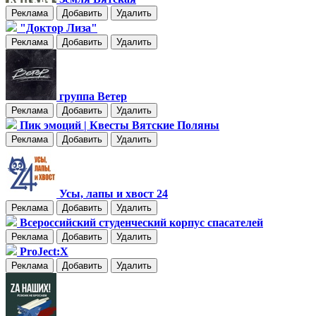
Реклама
Добавить
Удалить
"Доктор Лиза"
Реклама
Добавить
Удалить
группа Ветер
Реклама
Добавить
Удалить
Пик эмоций | Квесты Вятские Поляны
Реклама
Добавить
Удалить
Усы, лапы и хвост 24
Реклама
Добавить
Удалить
Всероссийский студенческий корпус спасателей
Реклама
Добавить
Удалить
ProJect:X
Реклама
Добавить
Удалить