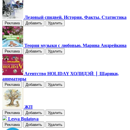
Ледовый спидвей. История. Факты. Статистика
Реклама
Добавить
Удалить
Теория музыки с любовью. Марина Андрейкина
Реклама
Добавить
Удалить
Агентство HOLIDAY ХОЛИДЭЙ ❘ Шарики,
аниматоры
Реклама
Добавить
Удалить
ЖП
Реклама
Добавить
Удалить
Lesya Bulatova
Реклама
Добавить
Удалить