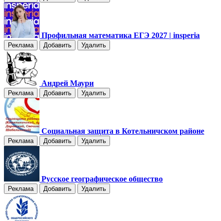
Профильная математика ЕГЭ 2027 | insperia
Реклама
Добавить
Удалить
Андрей Маури
Реклама
Добавить
Удалить
Социальная защита в Котельничском районе
Реклама
Добавить
Удалить
Русское географическое общество
Реклама
Добавить
Удалить