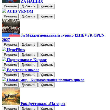
ZA НАШИХ
Реклама
Добавить
Удалить
ACID VENOM
Реклама
Добавить
Удалить
6й Межрегиональный турнир IZHEVSK OPEN
2027
Реклама
Добавить
Удалить
HypeFilms
Реклама
Добавить
Удалить
Подслушано в Кирове
Реклама
Добавить
Удалить
Родители в школе
Реклама
Добавить
Удалить
Новый мир | Кинокомпания полного цикла
Реклама
Добавить
Удалить
Рок-фестиваль «На заре»
Реклама
Добавить
Удалить