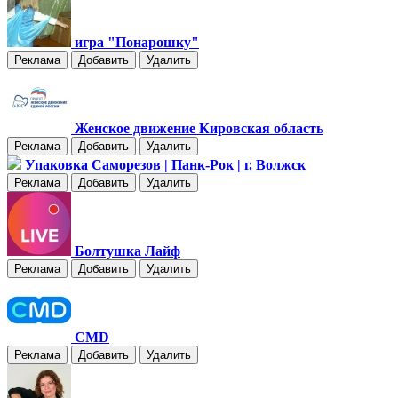
игра "Понарошку"
Реклама
Добавить
Удалить
Женское движение Кировская область
Реклама
Добавить
Удалить
Упаковка Саморезов | Панк-Рок | г. Волжск
Реклама
Добавить
Удалить
Болтушка Лайф
Реклама
Добавить
Удалить
CMD
Реклама
Добавить
Удалить