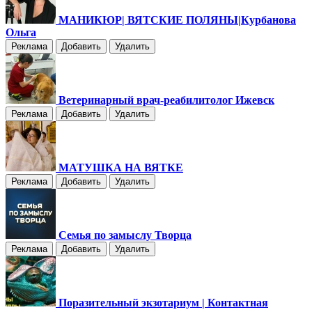
МАНИКЮР| ВЯТСКИЕ ПОЛЯНЫ|Курбанова
Ольга
Реклама
Добавить
Удалить
Ветеринарный врач-реабилитолог Ижевск
Реклама
Добавить
Удалить
МАТУШКА НА ВЯТКЕ
Реклама
Добавить
Удалить
Семья по замыслу Творца
Реклама
Добавить
Удалить
Поразительный экзотариум | Контактная