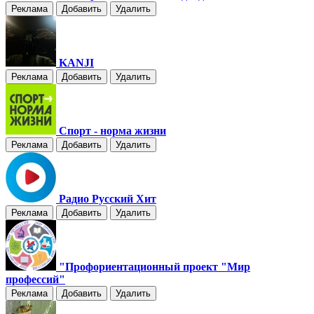
Реклама
Добавить
Удалить
KANJI
Реклама
Добавить
Удалить
Спорт - норма жизни
Реклама
Добавить
Удалить
Радио Русский Хит
Реклама
Добавить
Удалить
"Профориентационный проект "Мир
профессий"
Реклама
Добавить
Удалить