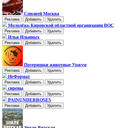
Спидвей Москва
Реклама
Добавить
Удалить
Молодёжь Кировской областной организации ВОС
Реклама
Добавить
Удалить
Илья Ильиных
Реклама
Добавить
Удалить
Потеряшки животные Уржум
Реклама
Добавить
Удалить
НеФормат
Реклама
Добавить
Удалить
сирены
Реклама
Добавить
Удалить
PAINUNDERROSES
Реклама
Добавить
Удалить
Земля Вятская