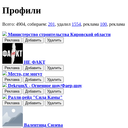
Профили
Всего: 4904, собираем:
201
, удалил
1554
, реклама
100
, реклама
Министерство строительства Кировской области
Реклама
Добавить
Удалить
НЕ ФАКТ
Реклама
Добавить
Удалить
Место, где могут
Реклама
Добавить
Удалить
DekrumX - Огненное шоу/Фаер-шоу
Реклама
Добавить
Удалить
Ралли-рейд "Сила Камы"
Реклама
Добавить
Удалить
Валентина Сюзева