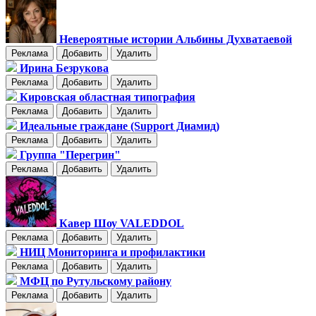
Невероятные истории Альбины Духватаевой
Реклама
Добавить
Удалить
Ирина Безрукова
Реклама
Добавить
Удалить
Кировская областная типография
Реклама
Добавить
Удалить
Идеальные граждане (Support Диамид)
Реклама
Добавить
Удалить
Группа "Перегрин"
Реклама
Добавить
Удалить
Кавер Шоу VALEDDOL
Реклама
Добавить
Удалить
НИЦ Мониторинга и профилактики
Реклама
Добавить
Удалить
МФЦ по Рутульскому району
Реклама
Добавить
Удалить