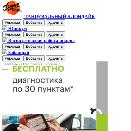
ТАНЦЕВАЛЬНЫЙ КЛОНДАЙК
Реклама
Добавить
Удалить
Юникум
Реклама
Добавить
Удалить
Воспитательная работа школы
Реклама
Добавить
Удалить
Забавный
Реклама
Добавить
Удалить
РЕКЛАМА • HTTPS://GUSAR.LECAR.RU/