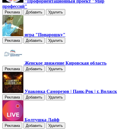
"Профориентационный проект "Мир
профессий"
Реклама
Добавить
Удалить
игра "Понарошку"
Реклама
Добавить
Удалить
Женское движение Кировская область
Реклама
Добавить
Удалить
Упаковка Саморезов | Панк-Рок | г. Волжск
Реклама
Добавить
Удалить
Болтушка Лайф
Реклама
Добавить
Удалить