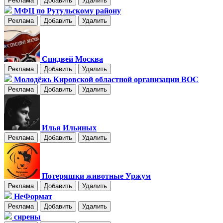
Реклама
Добавить
Удалить
МФЦ по Рутульскому району
Реклама
Добавить
Удалить
Спидвей Москва
Реклама
Добавить
Удалить
Молодёжь Кировской областной организации ВОС
Реклама
Добавить
Удалить
Илья Ильиных
Реклама
Добавить
Удалить
Потеряшки животные Уржум
Реклама
Добавить
Удалить
НеФормат
Реклама
Добавить
Удалить
сирены