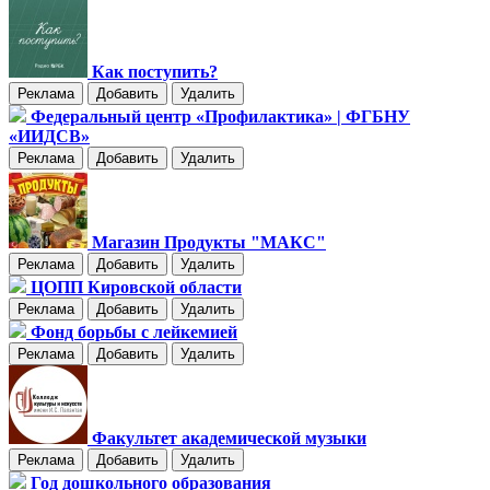
Как поступить?
Реклама
Добавить
Удалить
Федеральный центр «Профилактика» | ФГБНУ
«ИИДСВ»
Реклама
Добавить
Удалить
Магазин Продукты "МАКС"
Реклама
Добавить
Удалить
ЦОПП Кировской области
Реклама
Добавить
Удалить
Фонд борьбы с лейкемией
Реклама
Добавить
Удалить
Факультет академической музыки
Реклама
Добавить
Удалить
Год дошкольного образования