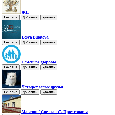
ЖП
Реклама
Добавить
Удалить
Lesya Bulatova
Реклама
Добавить
Удалить
Семейное здоровье
Реклама
Добавить
Удалить
Четырехлапые друзья
Реклама
Добавить
Удалить
Магазин "Светлана"- Промтовары