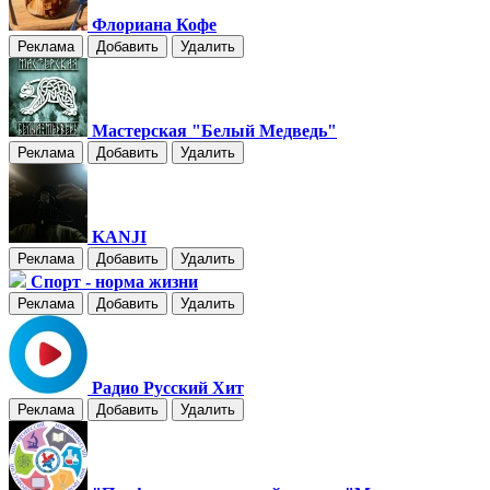
Флориана Кофе
Реклама
Добавить
Удалить
Мастерская "Белый Медведь"
Реклама
Добавить
Удалить
KANJI
Реклама
Добавить
Удалить
Спорт - норма жизни
Реклама
Добавить
Удалить
Радио Русский Хит
Реклама
Добавить
Удалить