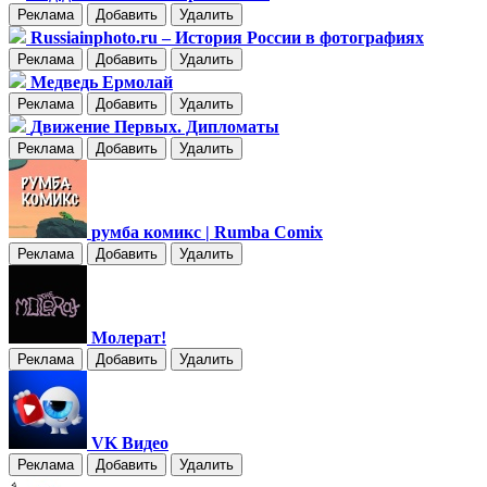
Реклама
Добавить
Удалить
Russiainphoto.ru – История России в фотографиях
Реклама
Добавить
Удалить
Медведь Ермолай
Реклама
Добавить
Удалить
Движение Первых. Дипломаты
Реклама
Добавить
Удалить
румба комикс | Rumba Comix
Реклама
Добавить
Удалить
Молерат!
Реклама
Добавить
Удалить
VK Видео
Реклама
Добавить
Удалить