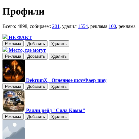
Профили
Всего: 4898, собираем:
201
, удалил
1554
, реклама
100
, реклама
НЕ ФАКТ
Реклама
Добавить
Удалить
Место, где могут
Реклама
Добавить
Удалить
DekrumX - Огненное шоу/Фаер-шоу
Реклама
Добавить
Удалить
Ралли-рейд "Сила Камы"
Реклама
Добавить
Удалить