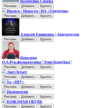
Валентина Сюзева
Реклама
Добавить
Удалить
Ижевск | Новости | ИА «Удмуртия»
Реклама
Добавить
Удалить
Алексей Епищенко | Аввтатестор
Реклама
Добавить
Удалить
Королева
О.А.Рук.фолькгруппы"ЭтноЛодочЪка"
Реклама
Добавить
Удалить
ЛаетЛетает
Реклама
Добавить
Удалить
Šw =ШУ=
Реклама
Добавить
Удалить
Подворотня
Реклама
Добавить
Удалить
КОЖАНАЯ ОБУВЬ
Реклама
Добавить
Удалить