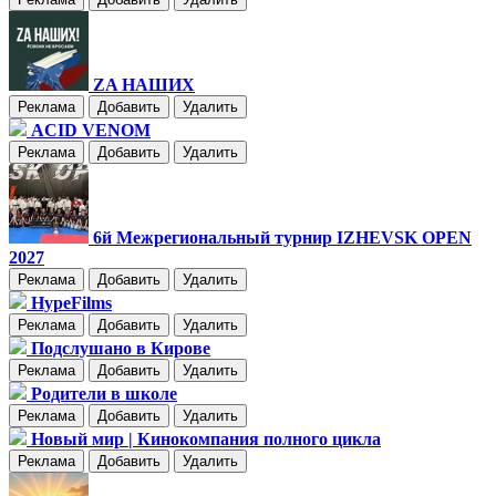
ZA НАШИХ
Реклама
Добавить
Удалить
ACID VENOM
Реклама
Добавить
Удалить
6й Межрегиональный турнир IZHEVSK OPEN
2027
Реклама
Добавить
Удалить
HypeFilms
Реклама
Добавить
Удалить
Подслушано в Кирове
Реклама
Добавить
Удалить
Родители в школе
Реклама
Добавить
Удалить
Новый мир | Кинокомпания полного цикла
Реклама
Добавить
Удалить