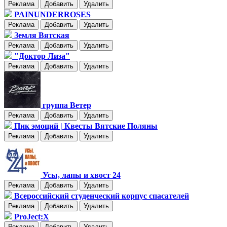
Реклама
Добавить
Удалить
PAINUNDERROSES
Реклама
Добавить
Удалить
Земля Вятская
Реклама
Добавить
Удалить
"Доктор Лиза"
Реклама
Добавить
Удалить
группа Ветер
Реклама
Добавить
Удалить
Пик эмоций | Квесты Вятские Поляны
Реклама
Добавить
Удалить
Усы, лапы и хвост 24
Реклама
Добавить
Удалить
Всероссийский студенческий корпус спасателей
Реклама
Добавить
Удалить
ProJect:X
Реклама
Добавить
Удалить