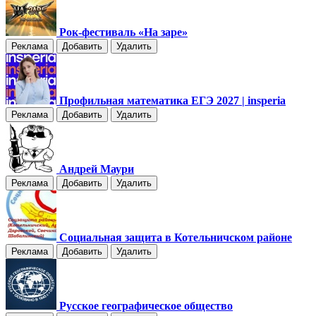
Рок-фестиваль «На заре»
Реклама
Добавить
Удалить
Профильная математика ЕГЭ 2027 | insperia
Реклама
Добавить
Удалить
Андрей Маури
Реклама
Добавить
Удалить
Социальная защита в Котельничском районе
Реклама
Добавить
Удалить
Русское географическое общество