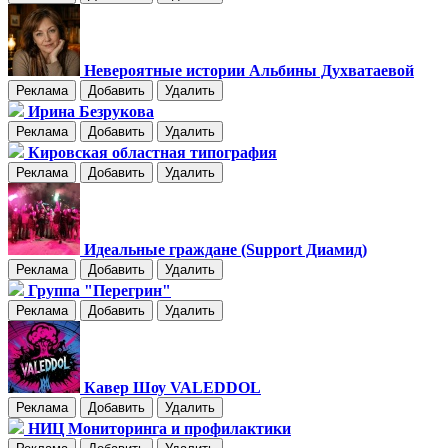
Невероятные истории Альбины Духватаевой
Реклама
Добавить
Удалить
Ирина Безрукова
Реклама
Добавить
Удалить
Кировская областная типография
Реклама
Добавить
Удалить
Идеальные граждане (Support Диамид)
Реклама
Добавить
Удалить
Группа "Перегрин"
Реклама
Добавить
Удалить
Кавер Шоу VALEDDOL
Реклама
Добавить
Удалить
НИЦ Мониторинга и профилактики