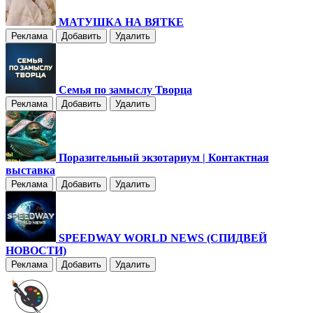
МАТУШКА НА ВЯТКЕ
Реклама
Добавить
Удалить
Семья по замыслу Творца
Реклама
Добавить
Удалить
Поразительный экзотариум | Контактная
выставка
Реклама
Добавить
Удалить
SPEEDWAY WORLD NEWS (СПИДВЕЙ
НОВОСТИ)
Реклама
Добавить
Удалить