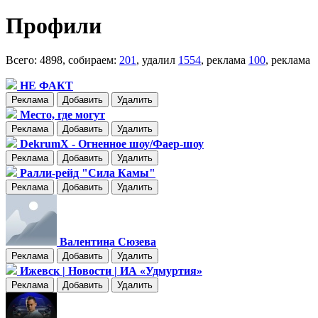
Профили
Всего: 4898, собираем:
201
, удалил
1554
, реклама
100
, реклама
НЕ ФАКТ
Реклама
Добавить
Удалить
Место, где могут
Реклама
Добавить
Удалить
DekrumX - Огненное шоу/Фаер-шоу
Реклама
Добавить
Удалить
Ралли-рейд "Сила Камы"
Реклама
Добавить
Удалить
Валентина Сюзева
Реклама
Добавить
Удалить
Ижевск | Новости | ИА «Удмуртия»
Реклама
Добавить
Удалить