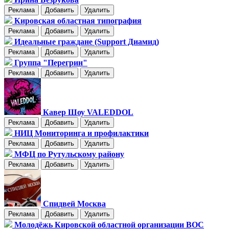
Реклама
Добавить
Удалить
Кировская областная типография
Реклама
Добавить
Удалить
Идеальные граждане (Support Диамид)
Реклама
Добавить
Удалить
Группа "Перегрин"
Реклама
Добавить
Удалить
Кавер Шоу VALEDDOL
Реклама
Добавить
Удалить
НИЦ Мониторинга и профилактики
Реклама
Добавить
Удалить
МФЦ по Рутульскому району
Реклама
Добавить
Удалить
Спидвей Москва
Реклама
Добавить
Удалить
Молодёжь Кировской областной организации ВОС