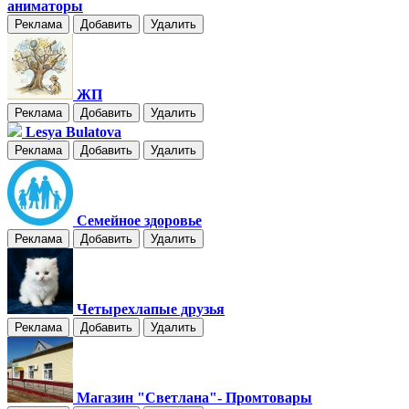
аниматоры
Реклама
Добавить
Удалить
ЖП
Реклама
Добавить
Удалить
Lesya Bulatova
Реклама
Добавить
Удалить
Семейное здоровье
Реклама
Добавить
Удалить
Четырехлапые друзья
Реклама
Добавить
Удалить
Магазин "Светлана"- Промтовары