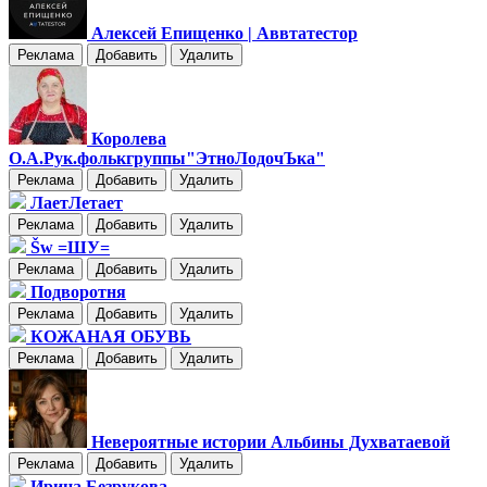
Алексей Епищенко | Аввтатестор
Реклама
Добавить
Удалить
Королева
О.А.Рук.фолькгруппы"ЭтноЛодочЪка"
Реклама
Добавить
Удалить
ЛаетЛетает
Реклама
Добавить
Удалить
Šw =ШУ=
Реклама
Добавить
Удалить
Подворотня
Реклама
Добавить
Удалить
КОЖАНАЯ ОБУВЬ
Реклама
Добавить
Удалить
Невероятные истории Альбины Духватаевой
Реклама
Добавить
Удалить
Ирина Безрукова