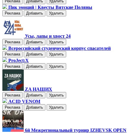
Реклама
Добавить
Удалить
Пик эмоций | Квесты Вятские Поляны
Реклама
Добавить
Удалить
Усы, лапы и хвост 24
Реклама
Добавить
Удалить
Всероссийский студенческий корпус спасателей
Реклама
Добавить
Удалить
ProJect:X
Реклама
Добавить
Удалить
ZA НАШИХ
Реклама
Добавить
Удалить
ACID VENOM
Реклама
Добавить
Удалить
6й Межрегиональный турнир IZHEVSK OPEN