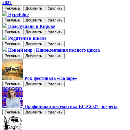
2027
Реклама
Добавить
Удалить
HypeFilms
Реклама
Добавить
Удалить
Подслушано в Кирове
Реклама
Добавить
Удалить
Родители в школе
Реклама
Добавить
Удалить
Новый мир | Кинокомпания полного цикла
Реклама
Добавить
Удалить
Рок-фестиваль «На заре»
Реклама
Добавить
Удалить
Профильная математика ЕГЭ 2027 | insperia
Реклама
Добавить
Удалить