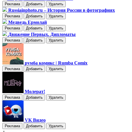
Реклама
Добавить
Удалить
Russiainphoto.ru – История России в фотографиях
Реклама
Добавить
Удалить
Медведь Ермолай
Реклама
Добавить
Удалить
Движение Первых. Дипломаты
Реклама
Добавить
Удалить
румба комикс | Rumba Comix
Реклама
Добавить
Удалить
Молерат!
Реклама
Добавить
Удалить
VK Видео
Реклама
Добавить
Удалить