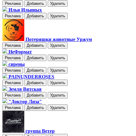
Реклама
Добавить
Удалить
Илья Ильиных
Реклама
Добавить
Удалить
Потеряшки животные Уржум
Реклама
Добавить
Удалить
НеФормат
Реклама
Добавить
Удалить
сирены
Реклама
Добавить
Удалить
PAINUNDERROSES
Реклама
Добавить
Удалить
Земля Вятская
Реклама
Добавить
Удалить
"Доктор Лиза"
Реклама
Добавить
Удалить
группа Ветер