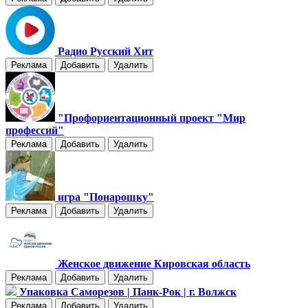
Радио Русский Хит
Реклама
Добавить
Удалить
"Профориентационный проект "Мир
профессий"
Реклама
Добавить
Удалить
игра "Понарошку"
Реклама
Добавить
Удалить
Женское движение Кировская область
Реклама
Добавить
Удалить
Упаковка Саморезов | Панк-Рок | г. Волжск
Реклама
Добавить
Удалить