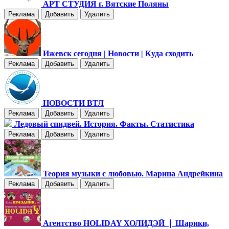
АРТ СТУДИЯ г. Вятские Поляны
Реклама
Добавить
Удалить
Ижевск сегодня | Новости | Куда сходить
Реклама
Добавить
Удалить
НОВОСТИ ВТЛ
Реклама
Добавить
Удалить
Ледовый спидвей. История. Факты. Статистика
Реклама
Добавить
Удалить
Теория музыки с любовью. Марина Андрейкина
Реклама
Добавить
Удалить
Агентство HOLIDAY ХОЛИДЭЙ ❘ Шарики,