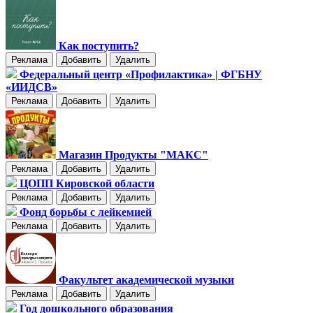
Как поступить?
Реклама
Добавить
Удалить
Федеральный центр «Профилактика» | ФГБНУ
«ИИДСВ»
Реклама
Добавить
Удалить
Магазин Продукты "МАКС"
Реклама
Добавить
Удалить
ЦОПП Кировской области
Реклама
Добавить
Удалить
Фонд борьбы с лейкемией
Реклама
Добавить
Удалить
Факультет академической музыки
Реклама
Добавить
Удалить
Год дошкольного образования