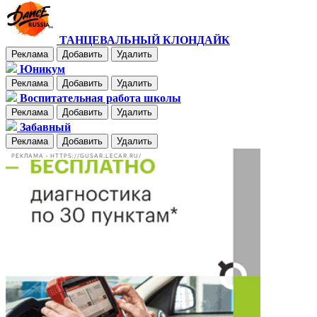
ТАНЦЕВАЛЬНЫЙ КЛОНДАЙК
Реклама
Добавить
Удалить
Юникум
Реклама
Добавить
Удалить
Воспитательная работа школы
Реклама
Добавить
Удалить
Забавный
Реклама
Добавить
Удалить
РЕКЛАМА • HTTPS://GUSAR.LECAR.RU/