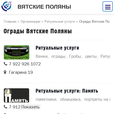
ВЯТСКИЕ ПОЛЯНЫ
Главная
Организации
Ритуальные услуги
Ограды Вятские По
ляны
Ограды Вятские Поляны
Ритуальные услуги
Венки
ограды
Гробы
цветы
Ритуал
7 922 926 1072
Гагарина 19
Ритуальные услуги: Память
памятники
облицовка
портреты на н
7 912 377 9001