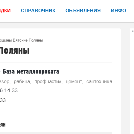
ИДКИ
СПРАВОЧНИК
ОБЪЯВЛЕНИЯ
ИНФО
Р
зшины Вятские Поляны
 Поляны
- База металлопроката
ллер
рабица
профнастил
цемент
сантехника
запчас
6 14 33
333
лян