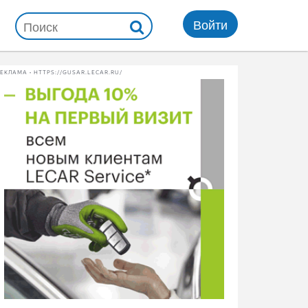
Войти
ЕКЛАМА • HTTPS://GUSAR.LECAR.RU/
ти
сухие смеси
автошины
сельхозшины