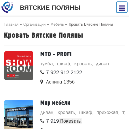
ВЯТСКИЕ ПОЛЯНЫ
Главная
Организации
Мебель
Кровать Вятские Поляны
Кровать Вятские Поляны
MTO - PROFI
тумба
шкаф
кровать
диван
7 922 912 2122
Ленина 135б
Мир мебели
диван
кровать
шкаф
прихожая
ту
7 919 508 4141