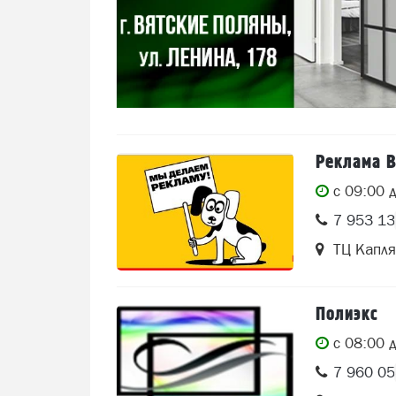
Реклама 
c 09:00 
7 953 1
ТЦ Капля
Полиэкс
c 08:00 
7 960 0