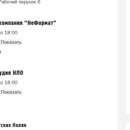
Рабочий перулок 6
 компания “НеФормат”
до 18:00
33 0532
а
тудия НЛО
до 18:00
63 6210
тских Полян