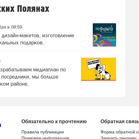
ских Полянах
бря в 08:59
 дизайн-макетов, изготовление
кальных подарков.
5
азрабатываем медиаплан по
 посредники, мы больше
ском районе.
Обязательно к прочтению
Обратная связ
Правила публикации
Форма обратной с
Правовая информация
Заказать рекламу