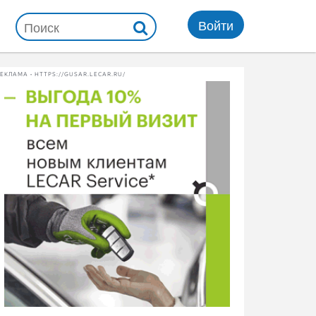
Войти
ЕКЛАМА • HTTPS://GUSAR.LECAR.RU/