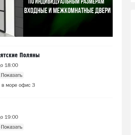
Вятские Поляны
до 18:00
32 4433
 в море офис 3
до 19:00
54 5673