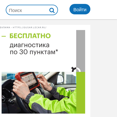
Войти
ЕКЛАМА • HTTPS://GUSAR.LECAR.RU/