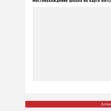
Местонахождение Школа на карте Вятс
Добав