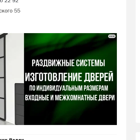
6 22 92
ского 55