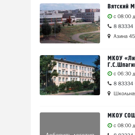
Вятский 
c 08:00 
8 83334 
Азина 45
МКОУ «Лиц
Г.С.Шпаг
c 06:30 
8 83334 
Школьна
МКОУ СО
c 08:00 