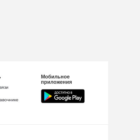
ь
Мобильное
приложения
вязи
авочнике