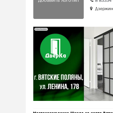
Добавить логотип
8 83334 
Дзержин
РЕКЛАМА