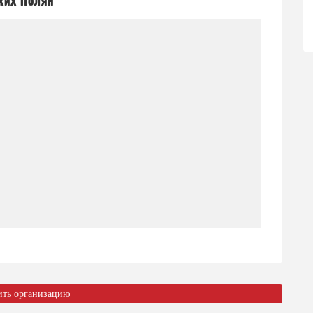
ких Полян
ить организацию