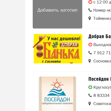
c 12:00 
Добавить логотип
Номер не
Тойменк
Добрая Ба
Выходно
7 912 7
Сосновка
Посейдон
Круглосу
8 83334 
Советска