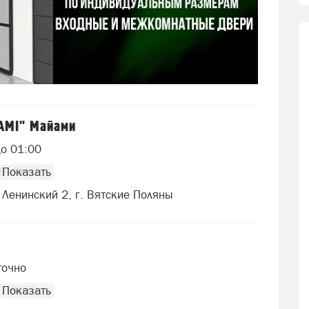
AMI" Майами
до 01:00
19 4970
 Ленинский 2, г. Вятские Поляны
точно
67 8777