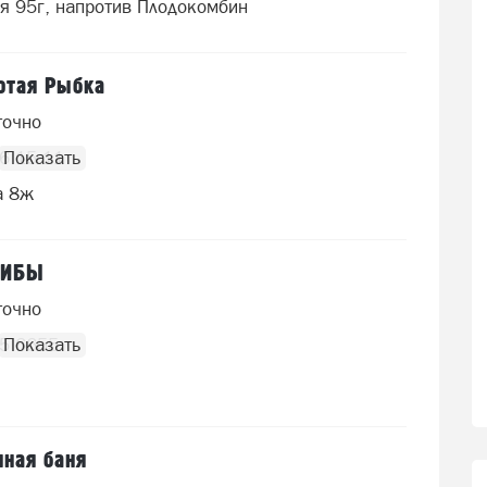
я 95г, напротив Плодокомбин
отая Рыбка
точно
6 15 11
а 8ж
РИБЫ
точно
45 6655
ная баня