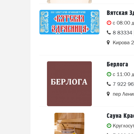
Вятская З
c 08:00 
8 83334 
Кирова 
Берлога
c 11:00 
7 922 9
пер Лени
Сауна Кра
Круглосу