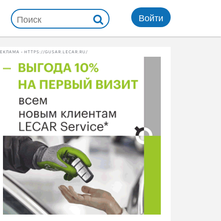
Войти
ЕКЛАМА • HTTPS://GUSAR.LECAR.RU/