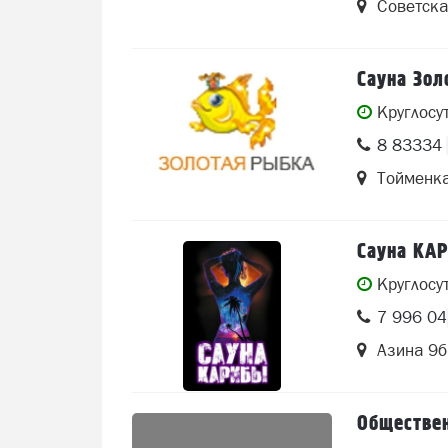
Советска
Сауна Зол
Круглосу
8 83334 
Тойменк
Сауна КА
Круглосу
7 996 0
Азина 9б
Обществен