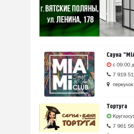
Сауна "MI
c 09:00 
7 919 5
переулок
Тортуга
Круглосу
7 961 5