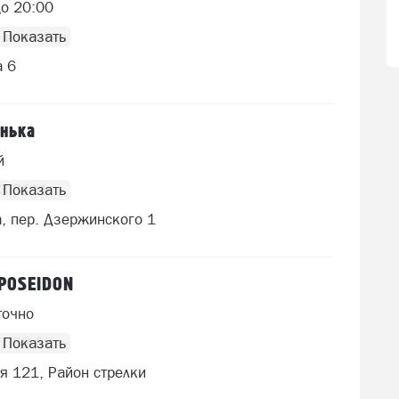
до 20:00
 известен
а 6
нька
й
13 3111
, пер. Дзержинского 1
 POSEIDON
точно
7 58 68
я 121, Район стрелки