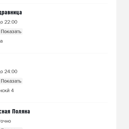
дравница
до 22:00
6 11 29
2а
до 24:00
60 1115
нскй 4
сная Поляна
точно