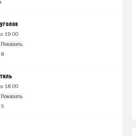
а
уголок
до 19:00
93 0788
 8
тиль
до 18:00
63 3640
 5