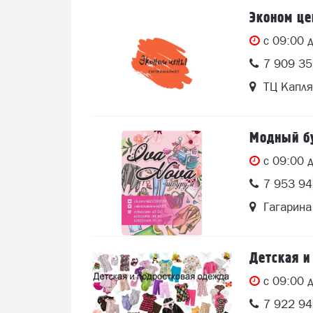
Эконом ц
c 09:00 
7 909 3
ТЦ Капля
Модный бу
c 09:00 
7 953 9
Гагарина
Детская и
c 09:00 
7 922 9