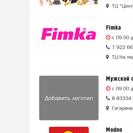
ТЦ "Цент
Fimka
c 09:00 
7 922 6
ТЦ На пе
Мужской 
c 09:00 
Добавить логотип
8 83334 
Гагарина
Modno