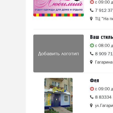
c 09:00 
7 912 3
ТЦ "На п
Ваш стил
c 08:00 
Добавить логотип
8 909 7
Гагарина
Фея
c 09:00 
8 83334 
ул.Гагар