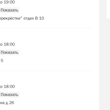
до 19:00
78 9604
ерекрёстке" отдел В 10
ь
до 18:00
17 2741
 5
до 18:00
7 45 80
ина д.26