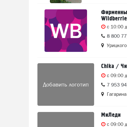
Фирменный
Wildberrie
c 10:00 
8 800 7
Урицкого
Chika / Ч
c 09:00 
Добавить логотип
7 953 9
Гагарина
МиЛеди
c 09:00 