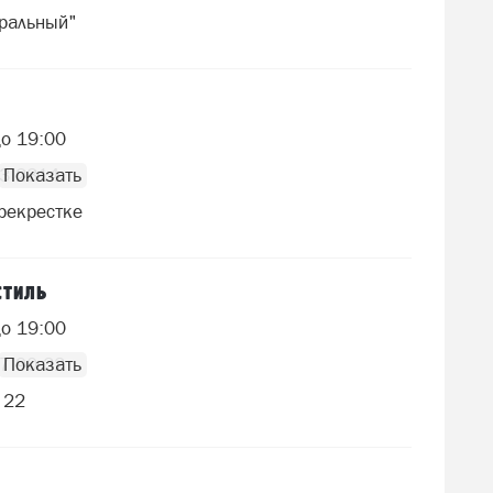
ральный"
до 19:00
63 2314
рекрестке
стиль
до 19:00
7 90 22
 22