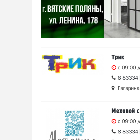
Трик
c 09:00 
8 83334 
Гагарина
Меховой 
c 09:00 
8 83334 