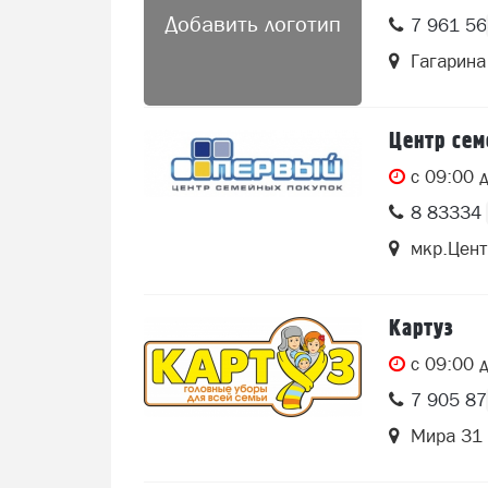
Добавить логотип
7 961 5
Гагарина
Центр се
c 09:00 
8 83334 
мкр.Цент
Картуз
c 09:00 
7 905 8
Мира 31