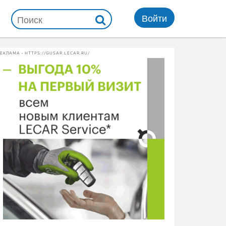
Войти
ЕКЛАМА • HTTPS://GUSAR.LECAR.RU/