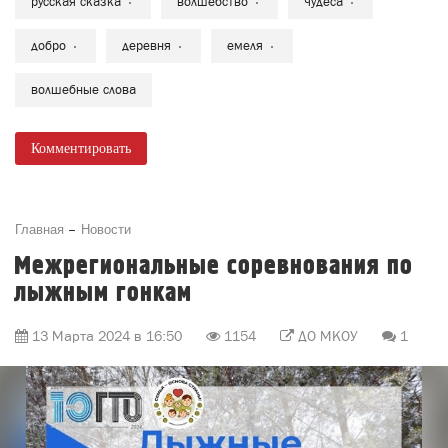
русская сказка
волшебство
чудеса
добро
деревня
емеля
волшебные слова
Комментировать
Главная
Новости
Межрегиональные соревнования по
лыжным гонкам
13 Марта 2024 в 16:50
1154
ДО МКОУ
1