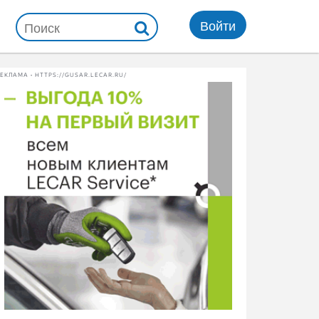
Войти
ЕКЛАМА • HTTPS://GUSAR.LECAR.RU/