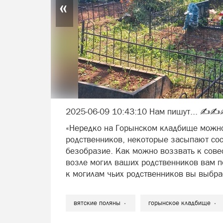
«
2025-06-09 10:43:10 Нам пишут... ✍️✍️
«Нередко на Горынском кладбище можно 
родственников, некоторые засыпают сос
безобразие. Как можно воззвать к совес
возле могил ваших родственников вам по
к могилам чьих родственников вы выбра
вятские поляны
горынское кладбище