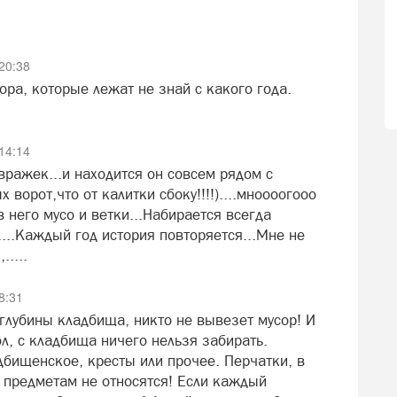
20:38
ора, которые лежат не знай с какого года.
14:14
ражек...и находится он совсем рядом с
 ворот,что от калитки сбоку!!!!)....мноооогооо
в него мусо и ветки...Набирается всегда
....Каждый год история повторяется...Мне не
.....
8:31
 глубины кладбища, никто не вывезет мусор! И
л, с кладбища ничего нельзя забирать.
дбищенское, кресты или прочее. Перчатки, в
 предметам не относятся! Если каждый