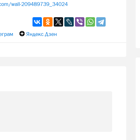
k.com/wall-209489739_34024
еграм
Яндекс.Дзен