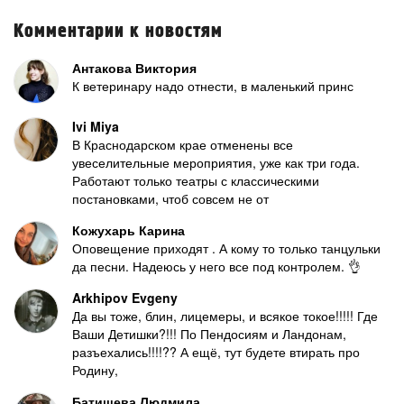
Комментарии к новостям
Антакова Виктория
К ветеринару надо отнести, в маленький принс
Ivi Miya
В Краснодарском крае отменены все
увеселительные мероприятия, уже как три года.
Работают только театры с классическими
постановками, чтоб совсем не от
Кожухарь Карина
Оповещение приходят . А кому то только танцульки
да песни. Надеюсь у него все под контролем. 👌
Arkhipov Evgeny
Да вы тоже, блин, лицемеры, и всякое токое!!!!! Где
Ваши Детишки?!!! По Пендосиям и Ландонам,
разъехались!!!!?? А ещё, тут будете втирать про
Родину,
Батищева Людмила