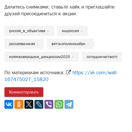
Делитесь снимками, ставьте лайк и приглашайте
друзей присоединиться к акции.
россия_в_объективе
мыроссия
россиявеликая
вятскополянскийрк
моямалаяродина_деньроссии2025
сотрудничествогп
По материалам источника:
https://vk.com/wall-
167475027_15820
Комментировать