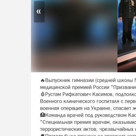
«
🔥Выпускник гимназии (средней школы №
медицинской премией России "Призвани
🩸Рустам Рифкатович Касимов, подполк
Военного клинического госпиталя с пер
военная операция на Украине, спасает 
🏥Команда врачей под руководством Кас
"Специальная премия врачам, оказыва
террористических актов, чрезвычайных с