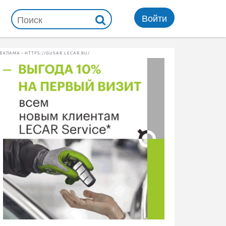
Войти
ЕКЛАМА • HTTPS://GUSAR.LECAR.RU/