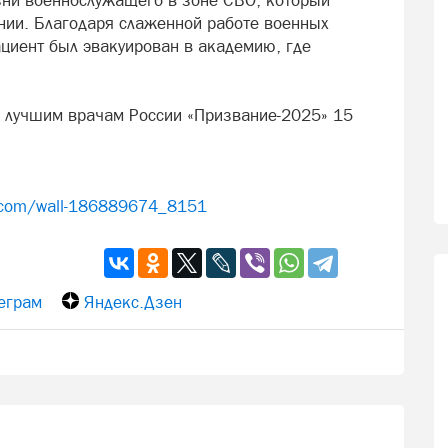
зни военнослужащего в зоне СВО, который
янии. Благодаря слаженной работе военных
циент был эвакуирован в академию, где
 лучшим врачам России «Призвание-2025» 15
k.com/wall-186889674_8151
еграм
Яндекс.Дзен