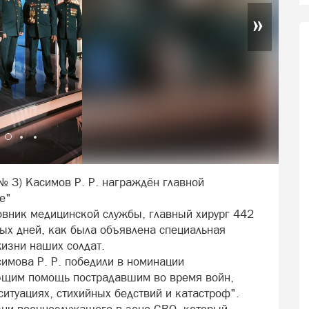
»
 3) Касимов Р. Р. награждён главной
е"
овник медицинской службы, главный хирург 442
вых дней, как была объявлена специальная
жизни наших солдат.
имова Р. Р. победили в номинации
ющим помощь пострадавшим во время войн,
итуациях, стихийных бедствий и катастроф".