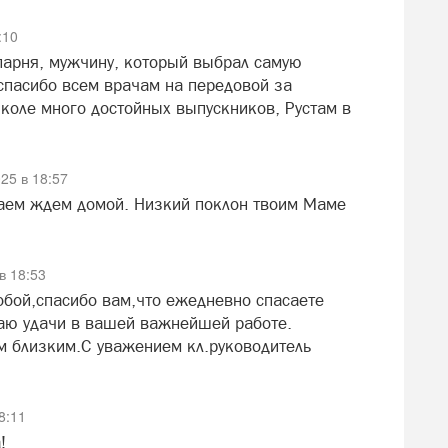
:10
парня, мужчину, который выбрал самую
спасибо всем врачам на передовой за
коле много достойных выпускников, Рустам в
25 в 18:57
аем ждем домой. Низкий поклон твоим Маме
в 18:53
обой,спасибо вам,что ежедневно спасаете
ю удачи в вашей важнейшей работе.
 близким.С уважением кл.руководитель
8:11
!