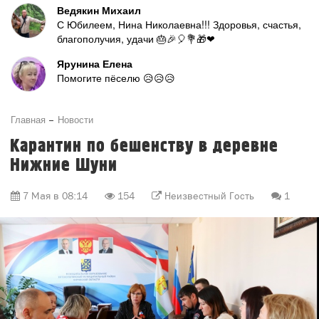
Ведякин Михаил
С Юбилеем, Нина Николаевна!!! Здоровья, счастья,
благополучия, удачи 🎂🎉🎈💐🎁❤
Ярунина Елена
Помогите пёселю 😥😥😥
Главная
Новости
Карантин по бешенству в деревне
Нижние Шуни
7 Мая в 08:14
154
Неизвестный Гость
1