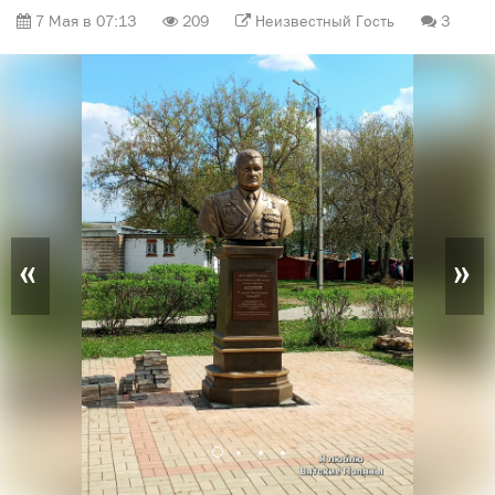
7 Мая в 07:13
209
Неизвестный Гость
3
«
»