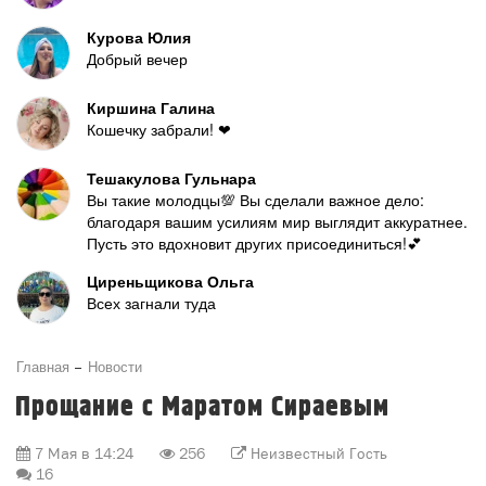
Курова Юлия
Добрый вечер
Киршина Галина
Кошечку забрали! ❤
Тешакулова Гульнара
Вы такие молодцы💯 Вы сделали важное дело:
благодаря вашим усилиям мир выглядит аккуратнее.
Пусть это вдохновит других присоединиться!💕
Циреньщикова Ольга
Всех загнали туда
Главная
Новости
Прощание с Маратом Сираевым
7 Мая в 14:24
256
Неизвестный Гость
16