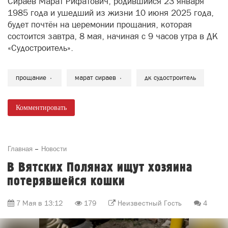
Сираев Марат Рифатович, родившийся 23 января
1985 года и ушедший из жизни 10 июня 2025 года,
будет почтён на церемонии прощания, которая
состоится завтра, 8 мая, начиная с 9 часов утра в ДК
«Судостроитель».
прощание
марат сираев
дк судостроитель
Комментировать
Главная
Новости
В Вятских Полянах ищут хозяина
потерявшейся кошки
7 Мая в 13:12
179
Неизвестный Гость
4