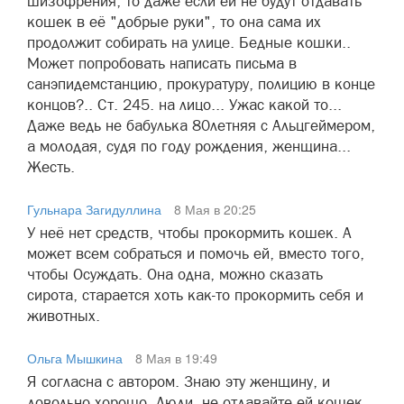
шизофрения, то даже если ей не будут отдавать
кошек в её "добрые руки", то она сама их
продолжит собирать на улице. Бедные кошки..
Может попробовать написать письма в
санэпидемстанцию, прокуратуру, полицию в конце
концов?.. Ст. 245. на лицо... Ужас какой то...
Даже ведь не бабулька 80летняя с Альцгеймером,
а молодая, судя по году рождения, женщина...
Жесть.
Гульнара Загидуллина
8 Мая в 20:25
У неё нет средств, чтобы прокормить кошек. А
может всем собраться и помочь ей, вместо того,
чтобы Осуждать. Она одна, можно сказать
сирота, старается хоть как-то прокормить себя и
животных.
Ольга Мышкина
8 Мая в 19:49
Я согласна с автором. Знаю эту женщину, и
довольно хорошо. Люди, не отдавайте ей кошек.