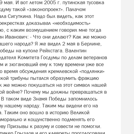
 мая. И вот летом 2005 г. путинская тусовка
сдуму такой «законопроект». Палачом
ла Сигуткина. Надо был видеть, как этот
ерекрестках доказывал «необходимость»
, с каким возмущением говорил мне тогда
ин Иванович: - Что они делают? Как же можно
ашего народа? Я же видел 2 мая в Берлине,
обеды на куполе Рейхстага. Валентин
едателя Комитета Госдумы по делам ветеранов
ым и зюгановщий ему к тому времени уже все
 Во время обсуждения кремлевской «подлянки»
ской трибуны пытался образумить фракцию
ак же можно покушаться на этот символ нашей
ой войне? Почему мы должны превращаться в
 В таком виде Знамя Победы запомнилось
у нашему народу. Таким мы видели его на
а. Таким оно вошло в историю Великой
аморально и кощунственно подменять его
еву Призывы к разуму и совести не помогли.
пикер Грызлов и его клевреты проголосовали