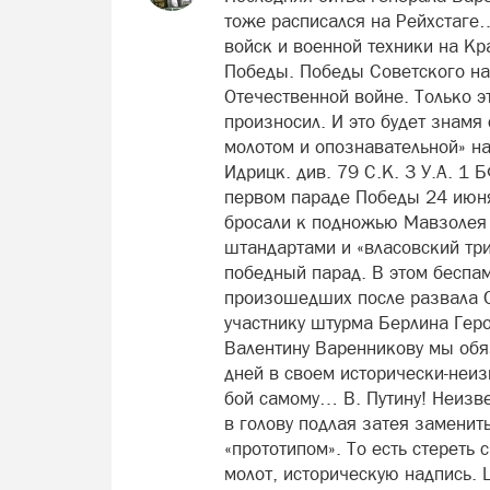
тоже расписался на Рейхстаге
войск и военной техники на К
Победы. Победы Советского на
Отечественной войне. Только эт
произносил. И это будет знамя 
молотом и опознавательной» над
Идрицк. див. 79 C.К. 3 У.А. 1 
первом параде Победы 24 июня
бросали к подножью Мавзолея 
штандартами и «власовский три
победный парад. В этом беспам
произошедших после развала С
участнику штурма Берлина Гер
Валентину Варенникову мы обя
дней в своем исторически-неиз
бой самому… В. Путину! Неизв
в голову подлая затея замени
«прототипом». То есть стереть с
молот, историческую надпись.