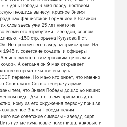
…» В день Победы 9 мая перед шествием
расную площадь вынесут красное Знамя
рода над фашистской Германией в Великой
их слов здесь уже 25 лет никто не
со всеми его атрибутами - звездой, серпом,
писью: «150 стр. ордена Кутузова II ст.
БФ». Но пронесут его вслед за триколором. На
 1945 г. советские солдаты и офицеры
Ленина вместе с гитлеровским тряпьем и
колор». А сегодня он 9 мая открывает
ятстве и предательстве вся суть
ССР перемен. Но мало кто знает, что именно
ою Советского Союза генералу армии
заны тем, что Знамя Победы дошло до наших
менном виде. Для этого ему пришлось дать
естно, кому из его окружения первому пришла
ть священное Знамя Победы неким
 него все советские символы - звезду, серп,
 Шить пустые кумачовые полотнища, каковые и