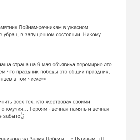
памятник Войнам-речникам в ужасном
не убран, в запущенном состоянии. Никому
 наша страна на 9 мая объявила перемирие это
ем что праздник победы это общий праздник,
инцев в том числе👀
нить всех тех, кто жертвовал своими
гополучия… Героям - вечная память и вечная
е забыто👆
нникова за Знамя Победы... с Путиным. «Я