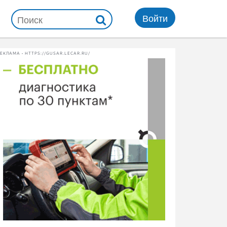
Войти
ЕКЛАМА • HTTPS://GUSAR.LECAR.RU/