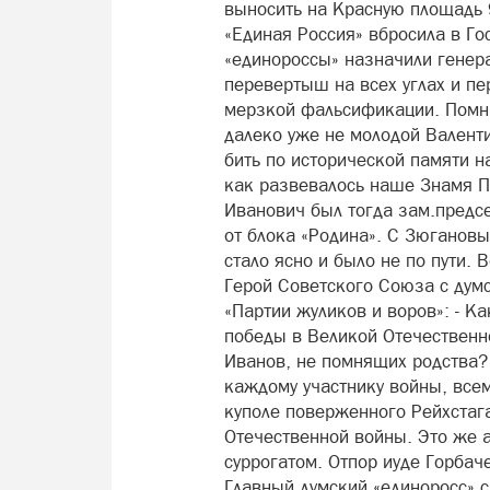
выносить на Красную площадь 9
«Единая Россия» вбросила в Го
«единороссы» назначили генера
перевертыш на всех углах и п
мерзкой фальсификации. Помню
далеко уже не молодой Валент
бить по исторической памяти н
как развевалось наше Знамя П
Иванович был тогда зам.предс
от блока «Родина». С Зюганов
стало ясно и было не по пути.
Герой Советского Союза с дум
«Партии жуликов и воров»: - К
победы в Великой Отечественн
Иванов, не помнящих родства?
каждому участнику войны, всем
куполе поверженного Рейхстаг
Отечественной войны. Это же 
суррогатом. Отпор иуде Горбач
Главный думский «единоросс» с