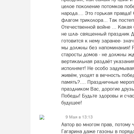
целое поколение потомков поб
народа.... Это горькая правда!
флагом триколора... Так посте
Отечественной войне ... Какая
не шла- священный праздник
готовится к нему заранее- зна
мы должны без напоминания! Р
старосты домов - не должны жд
вертикальная раздаёт указания 
исполняет! Не особо задумывая
живём, уходят в вечность побе
память?.... Праздничные меропр
праздником Вас, дорогие друз
Победы! Будьте здоровы и сча
будущее!
9 Мая в 13:13
Автор во многом прав, потому ч
Гагарина даже газоны в порядо