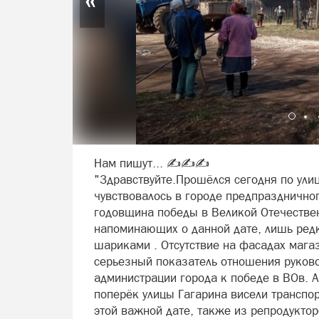
Нам пишут... ✍️✍️✍️
"Здравствуйте.Прошёлся сегодня по улиц
чувствовалось в городе предпраздничног
годовщина победы в Великой Отечествен
напоминающих о данной дате, лишь ред
шариками . Отсутствие на фасадах мага
серьезный показатель отношения руково
администрации города к победе в ВОв. А
поперёк улицы Гагарина висели транспо
этой важной дате, также из репродуктор