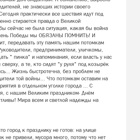
едителей, не знающих истории своего
 Сегодня практически все шествия идут под
пенно стирается правда о Великой
 бы сейчас не была ситуация, какая бы война
 День Победы мы ОБЯЗАНЫ ПОМНИТЬ! И
чит, передавать эту память нашим потомкам
уководители, предприниматели, уличкомы,
ать " пинка" и напоминания, если власть у нас
сверху, а те, кто сидят "у руля" под козырёк
сь... Жизнь быстротечна, без проблем не
дители той войны... Что потомкам оставим на
иятия в отдельном уголке города ... С
ья, с нашим Великим праздником- Днём
стливы! Мира всем и светлой надежды на
то город к празднику не готов: на улице
к не привели, мусора много, потому что нет