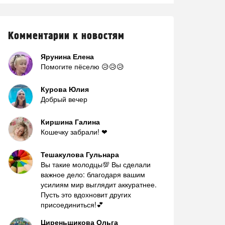
Комментарии к новостям
Ярунина Елена
Помогите пёселю 😥😥😥
Курова Юлия
Добрый вечер
Киршина Галина
Кошечку забрали! ❤
Тешакулова Гульнара
Вы такие молодцы💯 Вы сделали
важное дело: благодаря вашим
усилиям мир выглядит аккуратнее.
Пусть это вдохновит других
присоединиться!💕
Циреньщикова Ольга