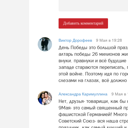
Добавить комментарий
Виктор Дорофеев
9 Мая в 19:28
День Победы это большой праз
алтарь победы 26 милионов жи
внуки. правнуки и всё будущи
западе стараются переписать, 
этой войне. Поэтому идя по гор
слезами на глазах, всё должно
Александра Каримуллина
9 Мая в 
Нет, друзья- товарищи, как бы 
9Мая- это самый священный пр
фашистской Германией! Много л
Советский Союз- вся наша стра
праздник, как самый лучший и