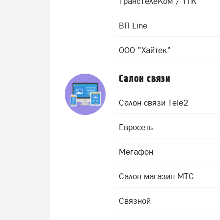
ТрансТелеКом / ТТК
ВП Line
ООО "Хайтек"
Салон связи
Салон связи Tele2
Евросеть
Мегафон
Салон магазин МТС
Связной