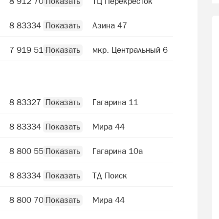
8 912 700 3052
ТЦ Перекресток
8 83334 7 04 04
Азина 47
7 919 519 8446
мкр. Центральный 6
8 83327 7 42 22
Гагарина 11
8 83334 7 45 45
Мира 44
8 800 550 0500
Гагарина 10а
8 83334 7 71 00
ТД Поиск
8 800 700 5050
Мира 44