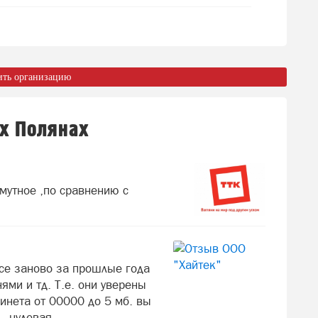
ить организацию
их Полянах
мутное ,по сравнению с
все заново за прошлые года
ями и тд. Т.е. они уверены
инета от 00000 до 5 мб. вы
- нулевая.