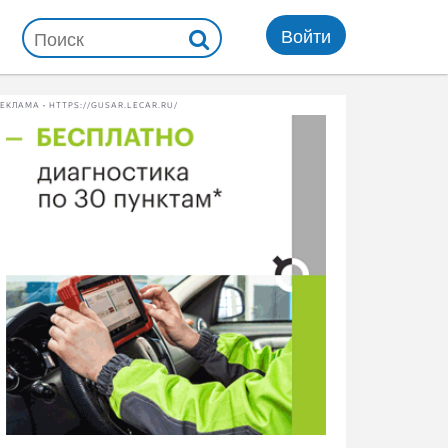
Войти
ЕКЛАМА • HTTPS://GUSAR.LECAR.RU/