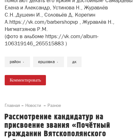
помогают делать его ярким и достойным- Самарцевы
Елена и Александр, Устинова Н., Журавлёв
С.Н.,Душеин И., Соловьёв Д, Корепин
А.https://vk.com/barbershopvp , Журавлёв Н.,
Нигматзянов Р.М.
(фото в альбоме https://vk.com/album-
106319146_265515883 )
район
ершовка
дк
Комментировать
Главная
Новости
Разное
Рассмотрение кандидатур на
присвоение звания «Почётный
гражданин Вятскополянского