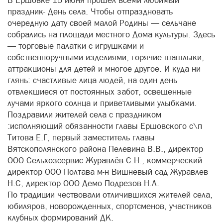
В Ершовке 15 июня прошёл всеми любимый
праздник- День села. Чтобы отпраздновать
очередную дату своей малой Родины — сельчане
собрались на площади местного Дома культуры. Здесь
— торговые палатки с игрушками и
собственноручными изделиями, горячие шашлыки,
аттракционы для детей и многое другое. И куда ни
глянь: счастливые лица людей, на один день
отвлекшиеся от постоянных забот, освещенные
лучами яркого солнца и приветливыми улыбками.
Поздравили жителей села с праздником
:исполняющий обязанности главы Ершовского с\п
Титова Е.Г, первый заместитель главы
Вятскополянского района Пелевина В.В., директор
ООО Сельхозсервис Журавлёв С.Н., коммерческий
директор ООО Полтава м-н Вишнёвый сад Журавлёв
Н.С, директор ООО Демо Подрезов Н.А.
По традиции чествовали отличившихся жителей села,
юбиляров, новорожденных, спортсменов, участников
клубных формирований ДК.