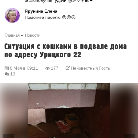
благополучия, удачи 🎂🎉🎈💐🎁❤
Ярунина Елена
Помогите пёселю 😥😥😥
Главная
Новости
Ситуация с кошками в подвале дома
по адресу Урицкого 22
8 Мая в 09:11
177
Неизвестный Гость
13