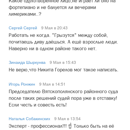
Какое одухотворённое лицо,не играет ли оно на
фортепиано и не балуется ли вечерами
лимериками..?
Сергей Сергей
9 Мая в 20:43
Работать не когда. "Грызутся" между собой,
почитаешь диву даёшься. А ещё взрослые люди.
Наверно ни в одном районе такого нет.
Зинаида Шыркунва
9 Мая в 15:43
Не верю,что Никита Горелов мог такое написать.
Игорь Ронжин
9 Мая в 14:51
Председателю Вятскополянского районного суда
после таких решений судей пора уже в отставку!
Если честь и совесть есть!
Наталья Собакинских
9 Мая в 13:54
Эксперт - профессионал!!! ☝️ Только быть на её