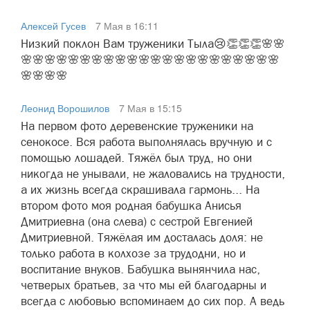
Алексей Гусев
7 Мая в 16:11
Низкий поклон Вам труженики Тыла😢👏👏👏🌸🌸
🌸🌸🌸🌸🌸🌸🌸🌸🌸🌸🌸🌸🌸🌸🌸🌸🌸🌸🌸🌸🌸🌸
🌸🌸🌸🌸
Леонид Ворошилов
7 Мая в 15:15
На первом фото деревенские труженики на
сенокосе. Вся работа выполнялась вручную и с
помощью лошадей. Тяжёл был труд, но они
никогда не унывали, не жаловались на трудности,
а их жизнь всегда скрашивала гармонь... На
втором фото моя родная бабушка Анисья
Дмитриевна (она слева) с сестрой Евгенией
Дмитриевной. Тяжёлая им досталась доля: не
только работа в колхозе за трудодни, но и
воспитание внуков. Бабушка вынянчила нас,
четверых братьев, за что мы ей благодарны и
всегда с любовью вспоминаем до сих пор. А ведь