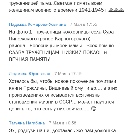
труженницей тыла..Светлая память всем
женщинам военного времени 1941-1945 г.🙏🙏🙏
Надежда Комарова-Усынина
7 Мая в 17:55
На фото-1 - труженицы-колхозницы села Сура
Пинежского (ранее Карпогорского)
района...Ровесницы моей мамы...Всех помню...
СЛАВА ТРУЖЕНИЦАМ, НИЗКИЙ ПОКЛОН и
ВЕЧНАЯ ПАМЯТЬ!
Людмила Юрковская
7 Мая в 17:19
Хотелось бы, чтобы новое поколение почитали
книги Пряслины, Вишневый омут и др.... в этих
произведениях описывается вся жизнь
становления жизни в СССР... может научатся
ценить то, что есть у них сейчас......🤔
Татьяна Нагибина
7 Мая в 16:58
Эх, роднули наши, досталась же вам долюшка