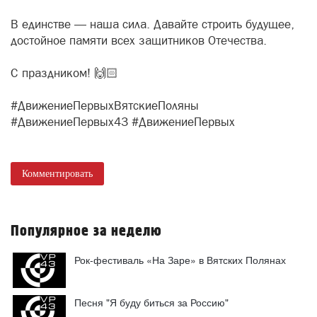
В единстве — наша сила. Давайте строить будущее,
достойное памяти всех защитников Отечества.
С праздником! 🙌🏻
#ДвижениеПервыхВятскиеПоляны
#ДвижениеПервых43 #ДвижениеПервых
Комментировать
Популярное за неделю
Рок-фестиваль «На Заре» в Вятских Полянах
Песня "Я буду биться за Россию"