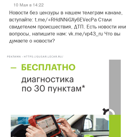
10 Мая в 14:22
Новости без цензуры в нашем телеграм канале,
вступайте: t.me/+RHdNNiGXy6EVecPa Стали
свидетелем происшествия, ДТП. Есть новости или
вопросы, напишите нам: vk.me/vp43_ru Что вы
думаете о новости?
РЕКЛАМА • HTTPS://GUSAR.LECAR.RU/