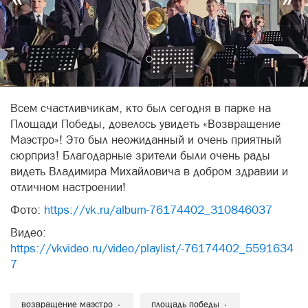
Всем счастливчикам, кто был сегодня в парке на
Площади Победы, довелось увидеть «Возвращение
Маэстро»! Это был неожиданный и очень приятный
сюрприз! Благодарные зрители были очень рады
видеть Владимира Михайловича в добром здравии и
отличном настроении!
Фото:
https://vk.ru/album-76174402_310846037
Видео:
https://vkvideo.ru/video/playlist/-76174402_5591634
7
возвращение маэстро
площадь победы