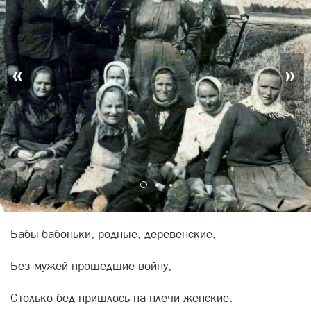
«
»
Бабы-бабоньки, родные, деревенские,
Без мужей прошедшие войну,
Столько бед пришлось на плечи женские.