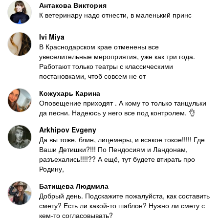
Антакова Виктория
К ветеринару надо отнести, в маленький принс
Ivi Miya
В Краснодарском крае отменены все
увеселительные мероприятия, уже как три года.
Работают только театры с классическими
постановками, чтоб совсем не от
Кожухарь Карина
Оповещение приходят . А кому то только танцульки
да песни. Надеюсь у него все под контролем. 👌
Arkhipov Evgeny
Да вы тоже, блин, лицемеры, и всякое токое!!!!! Где
Ваши Детишки?!!! По Пендосиям и Ландонам,
разъехались!!!!?? А ещё, тут будете втирать про
Родину,
Батищева Людмила
Добрый день. Подскажите пожалуйста, как составить
смету? Есть ли какой-то шаблон? Нужно ли смету с
кем-то согласовывать?