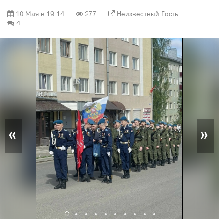
10 Мая в 19:14
277
Неизвестный Гость
4
«
»