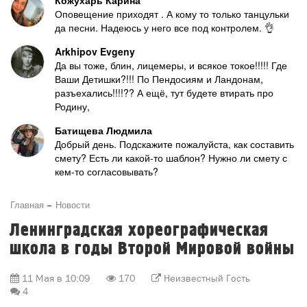
Кожухарь Карина
Оповещение приходят . А кому то только танцульки
да песни. Надеюсь у него все под контролем. 👌
Arkhipov Evgeny
Да вы тоже, блин, лицемеры, и всякое токое!!!!! Где
Ваши Детишки?!!! По Пендосиям и Ландонам,
разъехались!!!!?? А ещё, тут будете втирать про
Родину,
Батищева Людмила
Добрый день. Подскажите пожалуйста, как составить
смету? Есть ли какой-то шаблон? Нужно ли смету с
кем-то согласовывать?
Главная
Новости
Ленинградская хореографическая
школа в годы Второй Мировой войны
11 Мая в 10:09
170
Неизвестный Гость
4