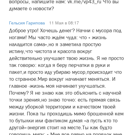
вопросы, напишите нам: vk.me/vp43_ru Что вы
думаете о новости?
Гельсия Гарипова
11 Мая в 08:17
Доброе утро! Хочешь денег? Начни с мусора под
ногами! Мы часто ждём чуда: что « жизнь
наладится сама»,но я заметила простую
истину,что чистота и красота вокруг
действительно улучшает твою жизнь. Я не просто
так говорю: когда я беру перчатки в руки и
пакет,и просто иду убираю мусор,происходит что
то странное.Мир вокруг начинает меняться. И
главное -жизнь моя начинает улучшаться.
Почему? Я не знаю как это объяснить с научной
точки зрения,но знаю точно: есть прямая связь
между уборкой территории и качеством твоей
жизни. Пока ты проходишь мимо брошенной кем
то бутылки или фантиком думая «а пусть кто то
другой»-энергия стоит на месте.Ты как будто
говоришь миру: « Мне все равно на порядок,мне