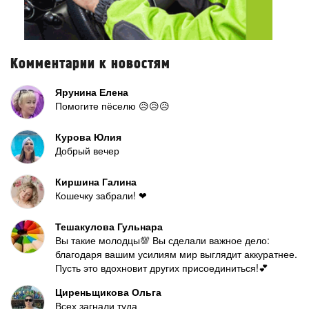
Комментарии к новостям
Ярунина Елена
Помогите пёселю 😥😥😥
Курова Юлия
Добрый вечер
Киршина Галина
Кошечку забрали! ❤
Тешакулова Гульнара
Вы такие молодцы💯 Вы сделали важное дело:
благодаря вашим усилиям мир выглядит аккуратнее.
Пусть это вдохновит других присоединиться!💕
Циреньщикова Ольга
Всех загнали туда