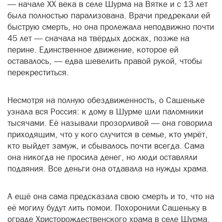
— начале XX века в селе Шурма на Вятке и с 13 лет
была полностью парализована. Врачи предрекали ей
быструю смерть, но она пролежала неподвижно почти
45 лет — сначала на твёрдых досках, позже на
перине. Единственное движение, которое ей
оставалось, — едва шевелить правой рукой, чтобы
перекреститься.
Несмотря на полную обездвиженность, о Сашеньке
узнала вся Россия: к дому в Шурме шли паломники
тысячами. Её называли прозорливой — она говорила
приходящим, что у кого случится в семье, кто умрёт,
кто выйдет замуж, и сбывалось почти всегда. Сама
она никогда не просила денег, но люди оставляли
подаяния. Все деньги она отдавала на нужды храма.
А ещё она сама предсказала свою смерть и то, что на
её могилу будут лить помои. Похоронили Сашеньку в
ограде Христорождественского храма в селе Шурма.