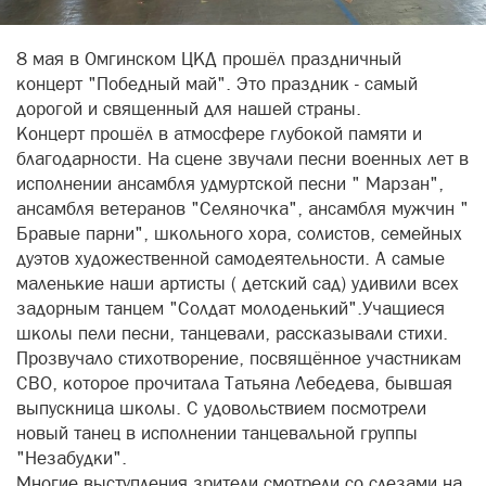
8 мая в Омгинском ЦКД прошёл праздничный
концерт "Победный май". Это праздник - самый
дорогой и священный для нашей страны.
Концерт прошёл в атмосфере глубокой памяти и
благодарности. На сцене звучали песни военных лет в
исполнении ансамбля удмуртской песни " Марзан",
ансамбля ветеранов "Селяночка", ансамбля мужчин "
Бравые парни", школьного хора, солистов, семейных
дуэтов художественной самодеятельности. А самые
маленькие наши артисты ( детский сад) удивили всех
задорным танцем "Солдат молоденький".Учащиеся
школы пели песни, танцевали, рассказывали стихи.
Прозвучало стихотворение, посвящённое участникам
СВО, которое прочитала Татьяна Лебедева, бывшая
выпускница школы. С удовольствием посмотрели
новый танец в исполнении танцевальной группы
"Незабудки".
Многие выступления зрители смотрели со слезами на