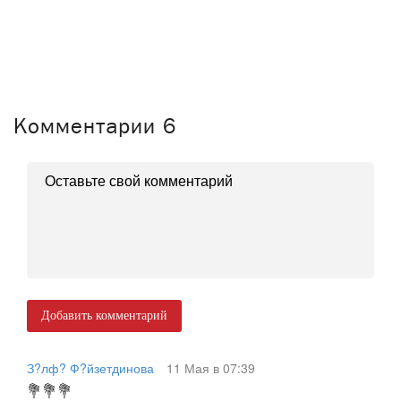
Комментарии
6
Добавить комментарий
З?лф? Ф?йзетдинова
11 Мая в 07:39
💐💐💐