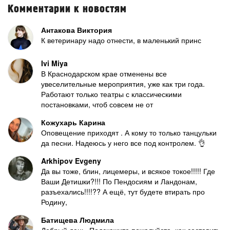
Комментарии к новостям
Антакова Виктория
К ветеринару надо отнести, в маленький принс
Ivi Miya
В Краснодарском крае отменены все
увеселительные мероприятия, уже как три года.
Работают только театры с классическими
постановками, чтоб совсем не от
Кожухарь Карина
Оповещение приходят . А кому то только танцульки
да песни. Надеюсь у него все под контролем. 👌
Arkhipov Evgeny
Да вы тоже, блин, лицемеры, и всякое токое!!!!! Где
Ваши Детишки?!!! По Пендосиям и Ландонам,
разъехались!!!!?? А ещё, тут будете втирать про
Родину,
Батищева Людмила