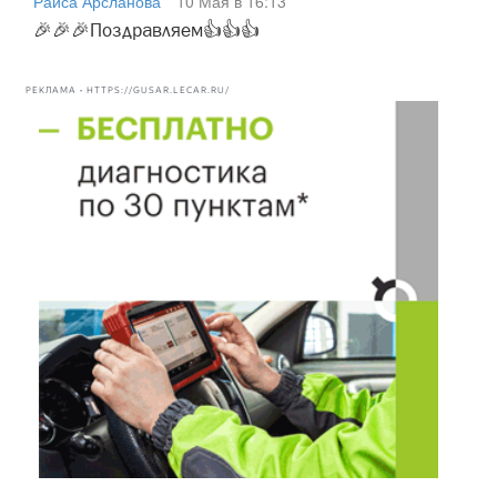
Раиса Арсланова
10 Мая в 16:13
🎉🎉🎉Поздравляем👍👍👍
РЕКЛАМА • HTTPS://GUSAR.LECAR.RU/