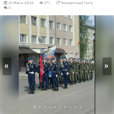
10 Мая в 19:14
277
Неизвестный Гость
4
«
»