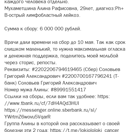
каждого человека отдельно.
Мухаметшина Алина Рафисовна, 29лет, диагноз:Ph+
В-острый лимфобластный лейкоз.
Сумма к сбору: 6 000 000 рублей.
Врачи дали времени на сбор до 10 мая. Так как срок
слишком маленький, то нужна максимальная огласка
и денежная поддержка, поделитесь моей мольбой
через сторис, репосты.
Реквизиты: #2202206794619465 (Сбер) Соловьев
Григорий Александрович #2200700167796241 (Т-
банк) Соловьев Григорий Александрович
Номер мужа Алины: #89991551417
Ссылки на сборы, если вам так удобнее: https:
//www.tbank.ru/cf/7dH4AQd3HUI
https://messenger.online.sberbank.ru/sl/
YWrtmZ6wovu5VqarR
Группа Алины в которой она рассказывает о своей
болезни эти 2 года: https://t.me/lokiololoki_cancer