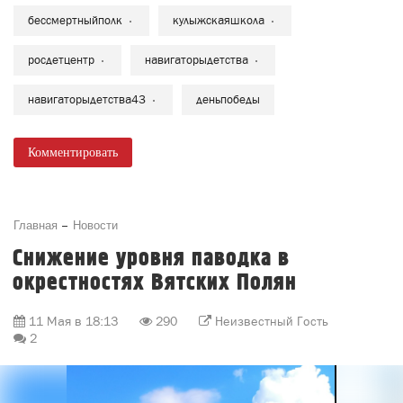
бессмертныйполк
кулыжскаяшкола
росдетцентр
навигаторыдетства
навигаторыдетства43
деньпобеды
Комментировать
Главная
Новости
Снижение уровня паводка в
окрестностях Вятских Полян
11 Мая в 18:13
290
Неизвестный Гость
2