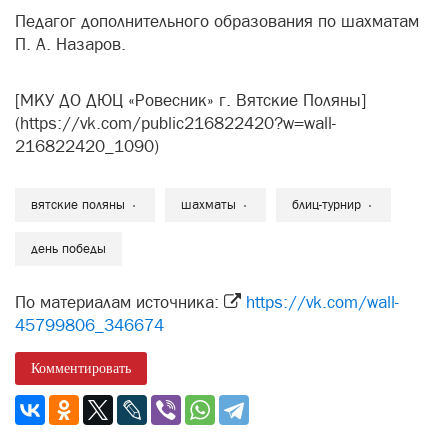
Педагог дополнительного образования по шахматам
П. А. Назаров.
[МКУ ДО ДЮЦ «Ровесник» г. Вятские Поляны]
(https://vk.com/public216822420?w=wall-
216822420_1090)
вятские поляны
шахматы
блиц-турнир
день победы
По материалам источника:
https://vk.com/wall-
45799806_346674
Комментировать