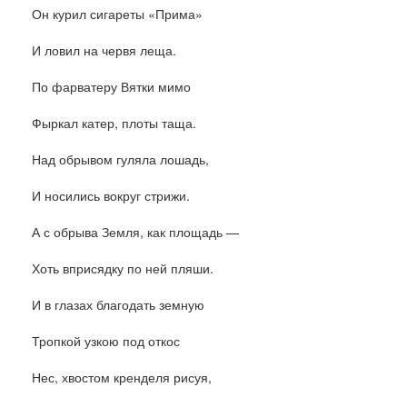
Он курил сигареты «Прима»
И ловил на червя леща.
По фарватеру Вятки мимо
Фыркал катер, плоты таща.
Над обрывом гуляла лошадь,
И носились вокруг стрижи.
А с обрыва Земля, как площадь —
Хоть вприсядку по ней пляши.
И в глазах благодать земную
Тропкой узкою под откос
Нес, хвостом кренделя рисуя,