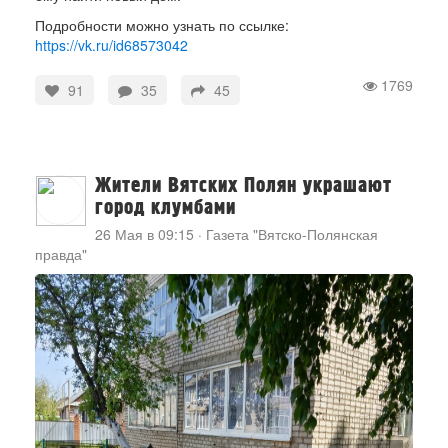
Подробности можно узнать по ссылке:
https://vk.ru/id68573042
1769
91
35
45
Жители Вятских Полян украшают
город клумбами
26 Мая в 09:15
·
Газета "Вятско-Полянская
правда"