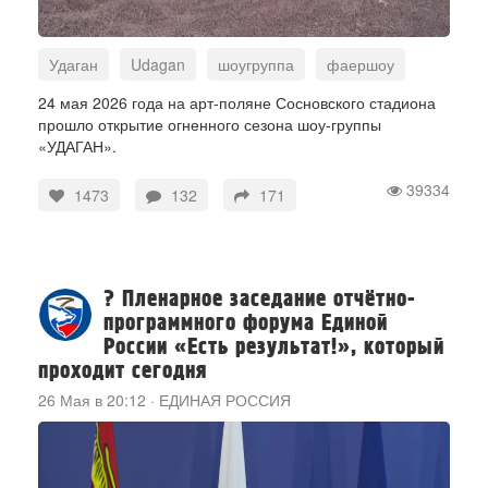
Удаган
Udagan
шоугруппа
фаершоу
fireshow
огонь
шоу
представление
24 мая 2026 года на арт-поляне Сосновского стадиона
прошло открытие огненного сезона шоу-группы
май2026
СоснаТВ
СоснаTV
SosnaTV
«УДАГАН».
39334
1473
132
171
? Пленарное заседание отчётно-
программного форума Единой
России «Есть результат!», который
проходит сегодня
26 Мая в 20:12
·
ЕДИНАЯ РОССИЯ