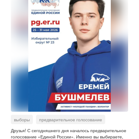
выборы
предварительное голосование
Единая Россия
Заксобрание
Друзья! С сегодняшнего дня началось предварительное
голосование «Единой России». Именно вы выбираете,
Государственная Дума