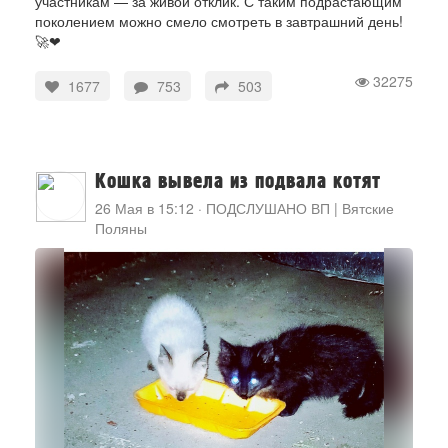
участникам — за живой отклик. С таким подрастающим
поколением можно смело смотреть в завтрашний день!
🚀❤
32275
1677
753
503
Кошка вывела из подвала котят
26 Мая в 15:12
·
ПОДСЛУШАНО ВП | Вятские
Поляны