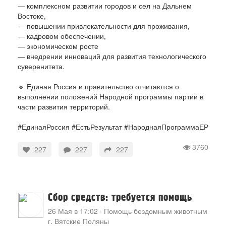
— комплексном развитии городов и сел на Дальнем
Востоке,
— повышении привлекательности для проживания,
— кадровом обеспечении,
— экономическом росте
— внедрении инноваций для развития технологического
суверенитета.
🔹 Единая Россия и правительство отчитаются о
выполнении положений Народной программы партии в
части развития территорий.
#ЕдинаяРоссия #ЕстьРезультат #НароднаяПрограммаЕР
3760
227
227
227
Сбор средств: требуется помощь
26 Мая в 17:02
·
Помощь бездомным животным
г. Вятские Поляны