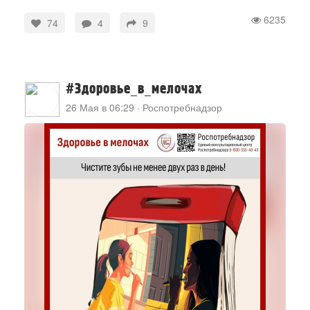
6235
74
4
9
#Здоровье_в_мелочах
26 Мая в 06:29
·
Роспотребнадзор