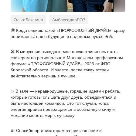
ОльгаЛежнина
АмбассадорРОЗ
ПрофсоюзныйДрайв
МсФПОКО
Профсоюз
🤩 Когда видишь такой «ПРОФСОЮЗНЫЙ ДРАЙВ», сразу
понимаешь: наше будущее в надёжных руках! 🔥💪
ФПОКО
МолодёжьКирова
🎤 В минувшие выходные мне посчастливилось стать
спикером на региональном Молодёжном профсоюзном
форуме «ПРОФСОЮЗНЫЙ ДРАЙВ»-2026 от ФПО
Кировской области. И знаете, после таких встреч
действительно веришь в лучшее.
✨ В зале — неравнодушные, горящие идеями ребята,
которые готовы слышать друг друга, объединяться и
быть настоящей командой. Это тот случай, когда
энергия драйва превращается в осознанную силу и
желание менять мир к лучшему.
💫 Спасибо организаторам за приглашение и