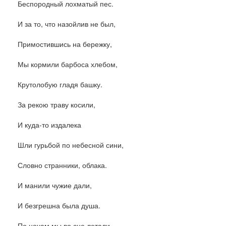
Беспородный лохматый пес.
И за то, что назойлив не был,
Примостившись на бережку,
Мы кормили барбоса хлебом,
Крутолобую гладя башку.
За рекою траву косили,
И куда-то издалека
Шли гурьбой по небесной сини,
Словно странники, облака.
И манили чужие дали,
И безгрешна была душа.
По ночам мы во сне летали,