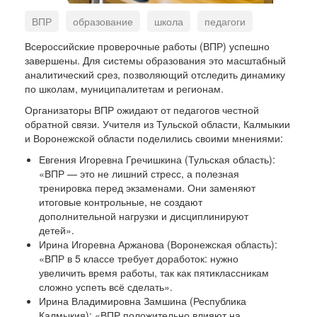
ВПР
образование
школа
педагоги
аналитика
Всероссийские проверочные работы (ВПР) успешно
завершены. Для системы образования это масштабный
аналитический срез, позволяющий отследить динамику
по школам, муниципалитетам и регионам.
Организаторы ВПР ожидают от педагогов честной
обратной связи. Учителя из Тульской области, Калмыкии
и Воронежской области поделились своими мнениями:
Евгения Игоревна Гречишкина (Тульская область):
«ВПР — это не лишний стресс, а полезная
тренировка перед экзаменами. Они заменяют
итоговые контрольные, не создают
дополнительной нагрузки и дисциплинируют
детей».
Ирина Игоревна Аржанова (Воронежская область):
«ВПР в 5 классе требует доработок: нужно
увеличить время работы, так как пятиклассникам
сложно успеть всё сделать».
Ирина Владимировна Замшина (Республика
Калмыкия): «ВПР положительно влияют на