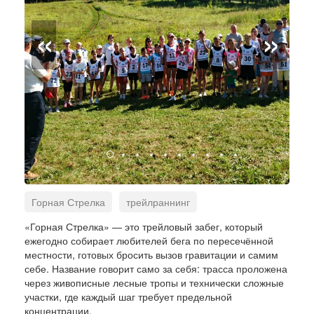
«
»
Горная Стрелка
трейлраннинг
соревнования
бег
приключения
«Горная Стрелка» — это трейловый забег, который
ежегодно собирает любителей бега по пересечённой
местности, готовых бросить вызов гравитации и самим
себе. Название говорит само за себя: трасса проложена
через живописные лесные тропы и технически сложные
участки, где каждый шаг требует предельной
концентрации.