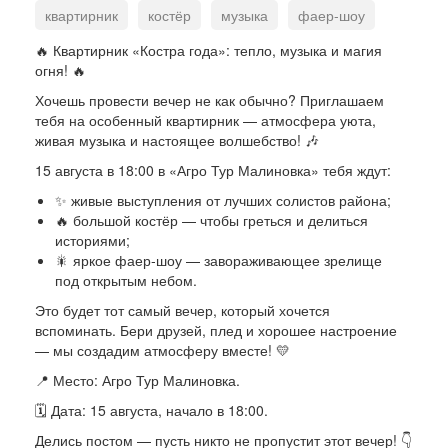
квартирник
костёр
музыка
фаер-шоу
мероприятие
Агро Тур Малиновка
🔥 Квартирник «Костра года»: тепло, музыка и магия
огня! 🔥
Хочешь провести вечер не как обычно? Приглашаем
тебя на особенный квартирник — атмосфера уюта,
живая музыка и настоящее волшебство! 🎶
15 августа в 18:00 в «Агро Тур Малиновка» тебя ждут:
✨ живые выступления от лучших солистов района;
🔥 большой костёр — чтобы греться и делиться
историями;
🎇 яркое фаер‑шоу — завораживающее зрелище
под открытым небом.
Это будет тот самый вечер, который хочется
вспоминать. Бери друзей, плед и хорошее настроение
— мы создадим атмосферу вместе! 💛
📍 Место: Агро Тур Малиновка.
🗓 Дата: 15 августа, начало в 18:00.
Делись постом — пусть никто не пропустит этот вечер! 👇