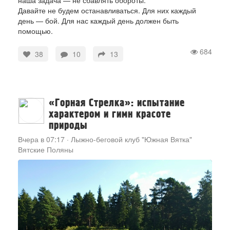
наша задача — не сбавлять обороты.
Давайте не будем останавливаться. Для них каждый
день — бой. Для нас каждый день должен быть
помощью.
684
38
10
13
«Горная Стрелка»: испытание
характером и гимн красоте
природы
Вчера в 07:17
·
Лыжно-беговой клуб "Южная Вятка"
Вятские Поляны