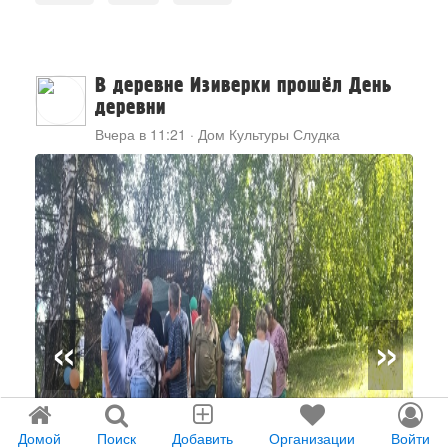
В деревне Изиверки прошёл День
деревни
Вчера в 11:21
·
Дом Культуры Слудка
«
»
Домой
Поиск
Добавить
Организации
Войти