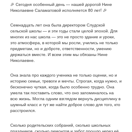
поздравления
выпускники
🎉 Сегодня особенный день — нашей дорогой Нине
Николаевне Саламатовой исполняется 80 лет! 🎉
Семнадцать лет она была директором Слудской
сельской школы — и эти годы стали целой эпохой. Для
многих из нас школа — это не просто здание и уроки,
это атмосфера, в которой мы росли, учились не только
предметам, но и доброте, ответственности, умению
держаться вместе. И всем этим мы обязаны Нине
Николаевне.
Она знала про каждого ученика не только оценки, но и
историю семьи, тревоги и мечты. Строгая, когда нужно, и
бесконечно чуткая, когда было особенно трудно. Она
умела так поставить слово, что оно запоминалось на
всю жизнь. Могла одним взглядом вернуть дисциплину в
шумный класс и тут же найти доброе слово для того, кто
расстроился.
Сколько родительских собраний, сколько школьных
праздников, сколько ремонтов и забот прошло через её