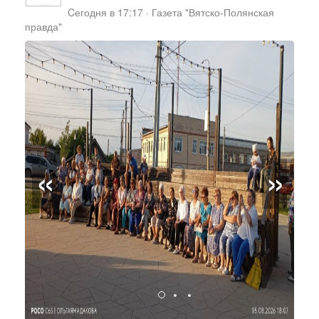
Cегодня в 17:17
·
Газета "Вятско-Полянская
правда"
«
»