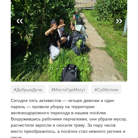
«
»
#ДобрыеДела
#МестоГдеМогут
#Субботник
#ДвижениеПервых
#ЧистыйПосёлок
Сегодня пять активистов — четыре девочки и один
парень — провели уборку на территории
#ВместеМыМожем
железнодорожного перехода в нашем посёлке.
Вооружившись рабочими перчатками, они убрали мусор,
расчистили заросли и скосили траву. За пару часов
место преобразилось, а посёлок стал немного уютнее и
чище.