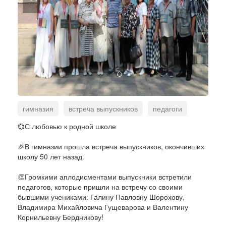
гимназия
встреча выпускников
педагоги
школьный музей
💞С любовью к родной школе
🎉В гимназии прошла встреча выпускников, окончивших
школу 50 лет назад.
👏Громкими аплодисментами выпускники встретили
педагогов, которые пришли на встречу со своими
бывшими учениками: Галину Павловну Шорохову,
Владимира Михайловича Гущеварова и Валентину
Корнильевну Бердникову!