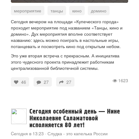
мероприятие
танцы
кино
домино
площадь Купеческого города
Сегодня вечером на площади «Купеческого города»
проходит мероприятие под названием «Танцы, кино и
библиотечная система
домино». Дух мероприятия вполне соответствует
названию: здесь можно поиграть в настольные игры,
потанцевать и посмотреть кино под открытым небом.
Это уже вторая встреча с прекрасным. А инициатива
этого чудесного проекта принадлежит работникам
централизованной библиотечной системы.
1623
46
27
27
Сегодня особенный день — Нине
Николаевне Саламатовой
исполняется 80 лет!
Cегодня в 13:23
·
Слудка - это капелька России