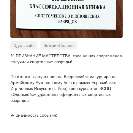
Эдельвейс
ВятскиеПоляны
АрмейскийРукопашныйБой
СпортивныеРазряды
🏅 ПРИЗНАНИЕ МАСТЕРСТВА: трое наших спортсменов
получили спортивные разряды!
ЕвразийскиеИгры2026
Уфа2026
ГордостьЦентра
ПутьКМастерству
По итогам выступления на Всероссийском турнире по
НашиЧемпионы
Армейскому Рукопашному Бою в рамках Евразийских
Игр Боевых Искусств (г. Уфа) трое курсантов ВСПЦ
«Эдельвейс» удостоены официальных спортивных
разрядов!
🔥 Значимость события: