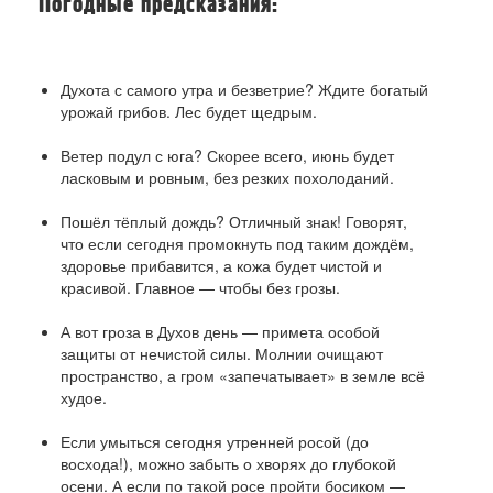
Погодные предсказания:
Духота с самого утра и безветрие? Ждите богатый
урожай грибов. Лес будет щедрым.
Ветер подул с юга? Скорее всего, июнь будет
ласковым и ровным, без резких похолоданий.
Пошёл тёплый дождь? Отличный знак! Говорят,
что если сегодня промокнуть под таким дождём,
здоровье прибавится, а кожа будет чистой и
красивой. Главное — чтобы без грозы.
А вот гроза в Духов день — примета особой
защиты от нечистой силы. Молнии очищают
пространство, а гром «запечатывает» в земле всё
худое.
Если умыться сегодня утренней росой (до
восхода!), можно забыть о хворях до глубокой
осени. А если по такой росе пройти босиком —