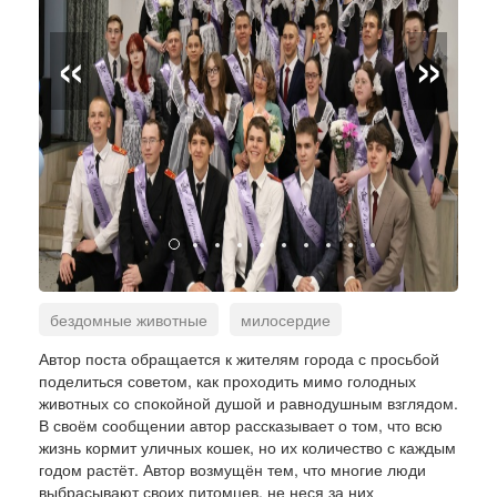
«
»
бездомные животные
милосердие
ответственность
проблема
Автор поста обращается к жителям города с просьбой
поделиться советом, как проходить мимо голодных
животных со спокойной душой и равнодушным взглядом.
В своём сообщении автор рассказывает о том, что всю
жизнь кормит уличных кошек, но их количество с каждым
годом растёт. Автор возмущён тем, что многие люди
выбрасывают своих питомцев, не неся за них