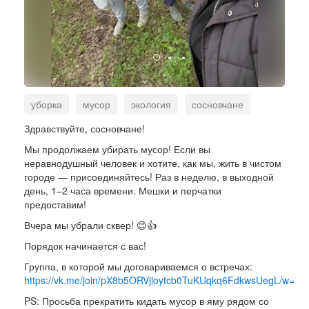
уборка
мусор
экология
сосновчане
Здравствуйте, сосновчане!
Мы продолжаем убирать мусор! Если вы
неравнодушный человек и хотите, как мы, жить в чистом
городе — присоединяйтесь! Раз в неделю, в выходной
день, 1–2 часа времени. Мешки и перчатки
предоставим!
Вчера мы убрали сквер! 😊👍
Порядок начинается с вас!
Группа, в которой мы договариваемся о встречах:
https://vk.me/join/pX8b5ORVjloytcb0TuKUqkq6FdkwsUegL/w=
PS: Просьба прекратить кидать мусор в яму рядом со