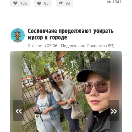
1941
185
65
99
Сосновчане продолжают убирать
мусор в городе
2 Июня в 07:06
·
Подслушано Сосновка (ВП)
«
»