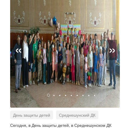
«
»
День защиты детей
Среднешунский ДК
музыкально-развлекательная программа
Сегодня, в День защиты детей, в Среднешунском ДК