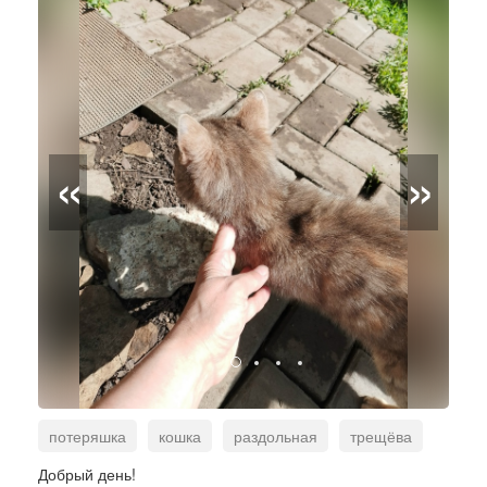
«
»
потеряшка
кошка
раздольная
трещёва
Добрый день!