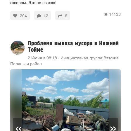
сквером. Это не свалка!
14133
204
12
6
Проблема вывоза мусора в Нижней
Тойме
2 Июня в 08:18
·
Инициативная группа Вятские
Поляны и район
«
»