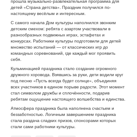
прошла музыкально-развлекательная программа для
Страна детства
детей «Страна детства». Праздник получился по-
настоящему весёлым и интересным.
С самого начала Дом культуры наполнился звонким
детским смехом: ребята с азартом участвовали в
разнообразных подвижных играх, эстафетах и
конкурсах. Работники культуры подготовили для детей
множество испытаний — от классических игр до
командных соревнований, где каждый мог проявить
себя.
Кульминацией праздника стало создание огромного
дружного хоровода. Взявшись за руки, дети водили круг
под песню «Пусть всегда будет солнце», объединяя
всех участников в едином порыве радости. Этот момент
стал символом дружбы и сплочённости, подарив
ребятам ощущение настоящего волшебства и единства.
Атмосфера праздника была наполнена счастьем и
беззаботностью. Логичным завершением праздника
стала раздача сладких призов, спонсорами которых
стали сами работники культуры.