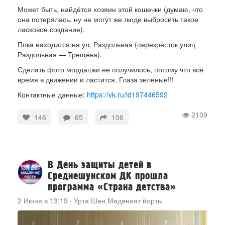
Может быть, найдётся хозяин этой кошечки (думаю, что
она потерялась, ну не могут же люди выбросить такое
ласковое создание).
Пока находится на ул. Раздольная (перекрёсток улиц
Раздольная — Трещёва).
Сделать фото мордашки не получилось, потому что всё
время в движении и ластится. Глаза зелёные!!!
Контактные данные:
https://vk.ru/id197446592
2109
146
65
106
В День защиты детей в
Среднешунском ДК прошла
программа «Страна детства»
2 Июня в 13:19
·
Урта Шөн Мәдәният йорты