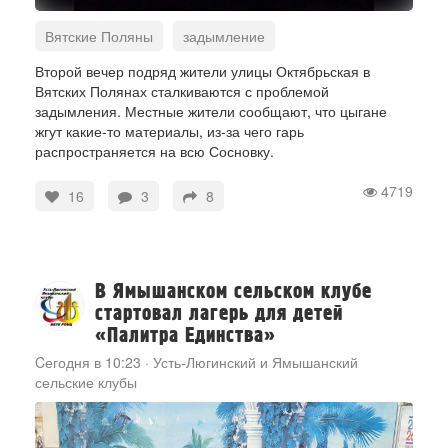
Вятские Поляны
задымление
улица Октябрьская
Сосновка
Второй вечер подряд жители улицы Октябрьская в
Вятских Полянах сталкиваются с проблемой
задымления. Местные жители сообщают, что цыгане
жгут какие-то материалы, из-за чего гарь
распространяется на всю Сосновку.
4719
16
3
8
В Ямышанском сельском клубе
стартовал лагерь для детей
«Палитра Единства»
Cегодня в 10:23
·
Усть-Люгинский и Ямышанский
сельские клубы