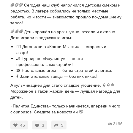
🌈🌈🌈 Сегодня наш клуб наполнился детским смехом и
радостью. В лагере собрались не только местные
ребята, но и гости — знакомство прошло по-домашнему
тепло!
🌈🌈🌈 День прошёл на ура: шумно, весело и активно.
Дети играли в подвижные игры:
🏃‍♂️ Догонялки в «Кошки-Мышки» — скорость и
азарт!
🎳 Турнир по «Боулингу» — почти
профессиональные страйки!
🧩 Настольные игры — битва стратегий и логики.
💃 Зажигательные танцы — без них никак!
А кульминацией дня стало сладкое угощение. 🍦🍦🍦
Мороженое в такой жаркий день — лучшая награда для
детей.
«Палитра Единства» только начинается, впереди много
сюрпризов! Следите за новостями 👋
3196
45
3
3