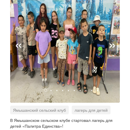
«
»
Ямышанский сельский клуб
лагерь для детей
Палитра Единства
детские мероприятия
В Ямышанском сельском клубе стартовал лагерь для
детей «Палитра Единства»!