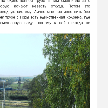
 по единственной трубе и там смешивается с
торую качают невесть откуда. Потом это
оводную систему. Лично мне противно пить без
а трубе с Горы есть единственная колонка, где
смешанную воду, поэтому к ней никогда не