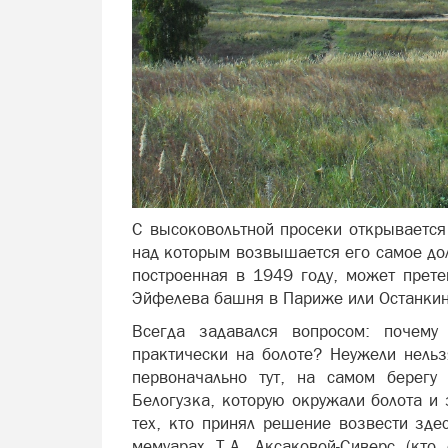
С высоковольтной просеки открывается
над которым возвышается его самое до
построенная в 1949 году, может прете
Эйфелева башня в Париже или Останкин
Всегда задавался вопросом: почему
практически на болоте? Неужели нельз
первоначально тут, на самом берегу
Белогузка, которую окружали болота и 
тех, кто принял решение возвести зде
мемуарах Т.А. Аксаковой-Сиверс (кт