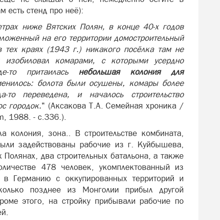
 есть стенд про неё):
етрах ниже Вятских Полян, в конце 40-х годов
оложенный на его территории домостроительный
 тех краях (1943 г.) никакого посёлка там не
и изобиловал комарами, с которыми усердно
де-то притаилась
небольшая колония для
менилось: болота были осушены, комары более
а-то переведена, и началось строительство
ос городок.
" (Аксакова Т.А. Семейная хроника /
, 1988. - с.336.).
а колония, зона.. В строительстве комбината,
были задействованы рабочие из г. Куйбышева,
 Полянах, два строительных батальона, а также
оличестве 478 человек, укомплектованный из
и в Германию с оккупированных территорий и
колько позднее из Монголии прибыл другой
роме этого, на стройку прибывали рабочие по
ей.