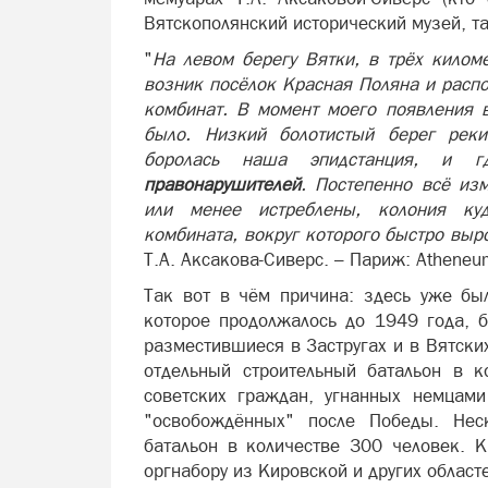
Вятскополянский исторический музей, там
"
На левом берегу Вятки, в трёх килом
возник посёлок Красная Поляна и расп
комбинат. В момент моего появления в
было. Низкий болотистый берег рек
боролась наша эпидстанция, и г
правонарушителей
. Постепенно всё из
или менее истреблены, колония куд
комбината, вокруг которого быстро выр
Т.А. Аксакова-Сиверс. – Париж: Atheneum
Так вот в чём причина: здесь уже был
которое продолжалось до 1949 года, 
разместившиеся в Застругах и в Вятских
отдельный строительный батальон в к
советских граждан, угнанных немцам
"освобождённых" после Победы. Нес
батальон в количестве 300 человек. К
оргнабору из Кировской и других област