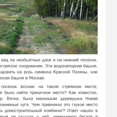
 вид на необъятные дали и на нижний посёлок,
лговязое сооружение. Эта водонапорная башня,
ндовать на роль символа Красной Поляны, как
ская башня в Москве.
 посёлок возник на таком стрёмном месте,
я было найти приличное место? Как известно,
 р. Вятки, была маленькая деревушка Новая
заливные луга. Чем привлекло это глухое место
сь домостроительный комбинат? Ответ нашёл в
о ещё не слышал о ней, немедленно бегите в