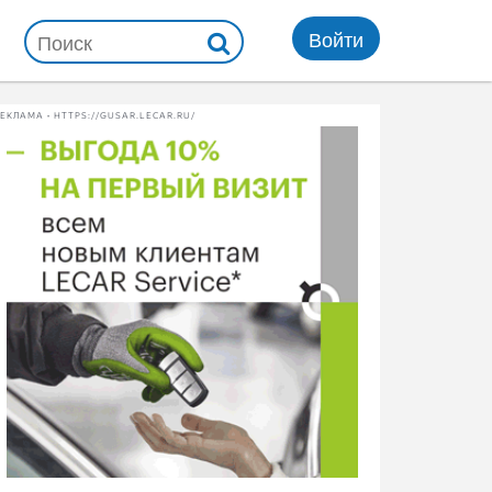
Войти
ЕКЛАМА • HTTPS://GUSAR.LECAR.RU/