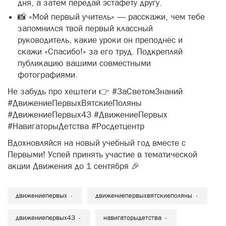
дня, а затем передай эстафету другу.
📸 «Мой первый учитель» — расскажи, чем тебе
запомнился твой первый классный
руководитель, какие уроки он преподнёс и
скажи «Спасибо!» за его труд. Подкрепляй
публикацию вашими совместными
фотографиями.
Не забудь про хештеги 👉 #ЗаСветомЗнаний
#ДвижениеПервыхВятскиеПоляны
#ДвижениеПервых43 #ДвижениеПервых
#НавигаторыДетства #Росдетцентр
Вдохновляйся на новый учебный год вместе с
Первыми! Успей принять участие в тематической
акции Движения до 1 сентября 🎉
движениепервых
движениепервыхвятскиеполяны
движениепервых43
навигаторыдетства