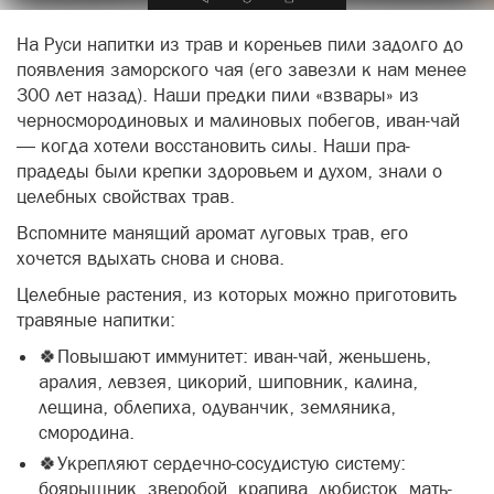
На Руси напитки из трав и кореньев пили задолго до
появления заморского чая (его завезли к нам менее
300 лет назад). Наши предки пили «взвары» из
черносмородиновых и малиновых побегов, иван-чай
— когда хотели восстановить силы. Наши пра-
прадеды были крепки здоровьем и духом, знали о
целебных свойствах трав.
Вспомните манящий аромат луговых трав, его
хочется вдыхать снова и снова.
Целебные растения, из которых можно приготовить
травяные напитки:
🍀Повышают иммунитет: иван-чай, женьшень,
аралия, левзея, цикорий, шиповник, калина,
лещина, облепиха, одуванчик, земляника,
смородина.
🍀Укрепляют сердечно-сосудистую систему:
боярышник, зверобой, крапива, любисток, мать-