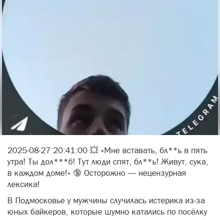
2025-08-27 20:41:00 💥 «Мне вставать, бл**ь в пять
утра! Ты дол***б! Тут люди спят, бл**ь! Живут, сука,
в каждом доме!» 🔞 Осторожно — нецензурная
лексика!
В Подмосковье у мужчины случилась истерика из-за
юных байкеров, которые шумно катались по посёлку