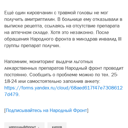
Ещё один кировчанин с травмой головы не мог
получить амитриптилин. В больнице ему отказывали в
выписке рецепта, ссылаясь на отсутствие препарата
на аптечном складе. Хотя это незаконно. После
обращения Народного фронта в минздрав инвалид III
группы препарат получил.
Напомним, мониторинг выдачи льготных
лекарственных препаратов Народный фронт проводит
постоянно. Сообщить о проблеме можно по тел. 25-
18-24 или самостоятельно заполнив анкету:
https://forms.yandex.ru/cloud/68aed617f47e7308612
7d479
.
[
Подписывайтесь на Народный Фронт
]
народныйфронт
киров