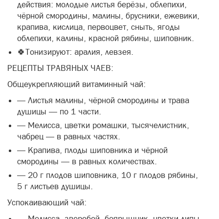
действия: молодые листья берёзы, облепихи,
чёрной смородины, малины, брусники, ежевики,
крапива, кислица, первоцвет, сныть, ягоды
облепихи, калины, красной рябины, шиповник.
🍀Тонизируют: аралия, левзея.
РЕЦЕПТЫ ТРАВЯНЫХ ЧАЕВ:
Общеукрепляющий витаминный чай:
— Листья малины, чёрной смородины и трава
душицы — по 1 части.
— Мелисса, цветки ромашки, тысячелистник,
чабрец — в равных частях.
— Крапива, плоды шиповника и чёрной
смородины — в равных количествах.
— 20 г плодов шиповника, 10 г плодов рябины,
5 г листьев душицы.
Успокаивающий чай:
— Мелисса, зверобой, боярышник, цветки липы