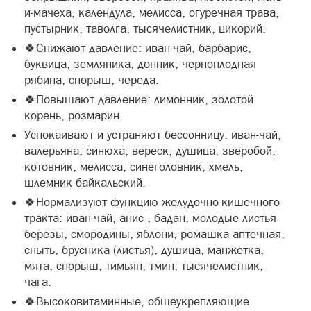
и-мачеха, календула, мелисса, огуречная трава,
пустырник, таволга, тысячелистник, цикорий.
🍀Снижают давление: иван-чай, барбарис,
буквица, земляника, донник, черноплодная
рябина, спорыш, череда.
🍀Повышают давление: лимонник, золотой
корень, розмарин.
Успокаивают и устраняют бессонницу: иван-чай,
валерьяна, синюха, вереск, душица, зверобой,
котовник, мелисса, синеголовник, хмель,
шлемник байкальский.
🍀Нормализуют функцию желудочно-кишечного
тракта: иван-чай, анис , бадан, молодые листья
берёзы, смородины, яблони, ромашка аптечная,
сныть, брусника (листья), душица, манжетка,
мята, спорыш, тимьян, тмин, тысячелистник,
чага.
🍀Высоковитаминные, общеукрепляющие