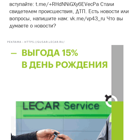
вступайте: t.me/+RHdNNiGXy6EVecPa Стали
свидетелем происшествия, ДТП. Есть новости или
вопросы, напишите нам: vk.me/vp43_ru Что вы
думаете о новости?
РЕКЛАМА • HTTPS://GUSAR.LECAR.RU/