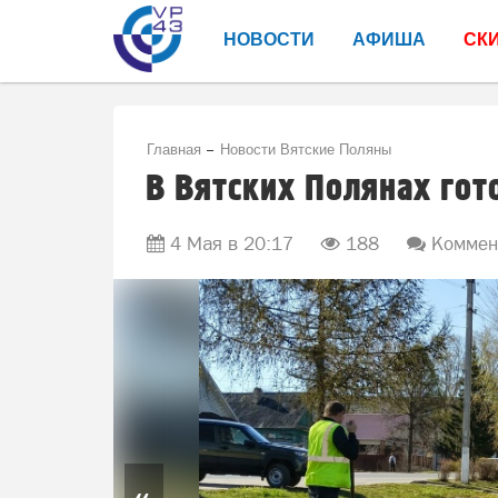
НОВОСТИ
АФИША
СК
Главная
Новости Вятские Поляны
В Вятских Полянах гот
4 Мая в 20:17
188
Коммент
«