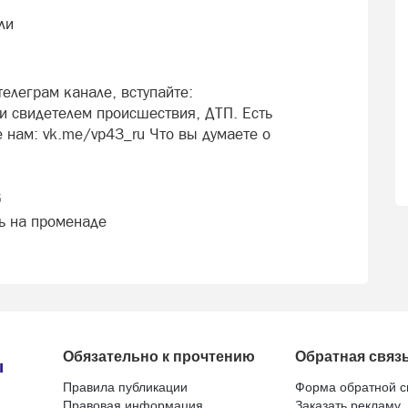
ли
елеграм канале, вступайте:
 свидетелем происшествия, ДТП. Есть
 нам: vk.me/vp43_ru Что вы думаете о
5
ь на променаде
Обязательно к прочтению
Обратная связ
Правила публикации
Форма обратной с
Правовая информация
Заказать рекламу