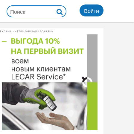
Войти
ЕКЛАМА • HTTPS://GUSAR.LECAR.RU/