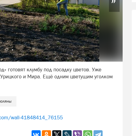
д» готовят клумбу под посадку цветов. Уже
ц Урицкого и Мира. Ещё одним цветущим уголком
поляны
k.com/wall-41848414_76155