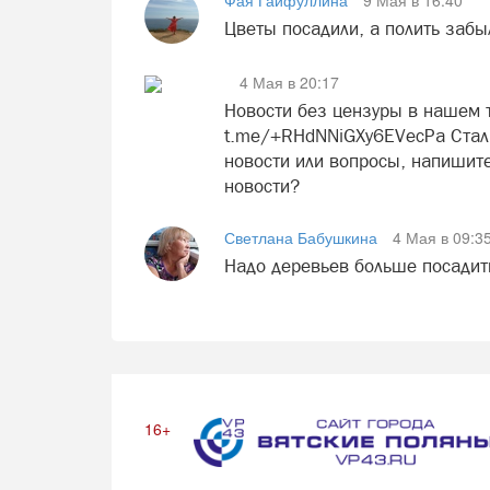
Фая Гайфуллина
9 Мая в 16:40
Цветы посадили, а полить забы
4 Мая в 20:17
Новости без цензуры в нашем т
t.me/+RHdNNiGXy6EVecPa Стали
новости или вопросы, напишите
новости?
Светлана Бабушкина
4 Мая в 09:3
Надо деревьев больше посадит
16+