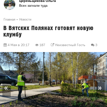
Циреньщикова Ольга
Всех загнали туда
Главная
Новости
В Вятских Полянах готовят новую
клумбу
4 Мая в 20:17
187
Неизвестный Гость
3
«
»