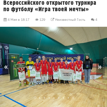
Всероссийского открытого турнира
по футболу «Игра твоей мечты»
4 Мая в 18:17
129
Неизвестный Гость
4
«
»