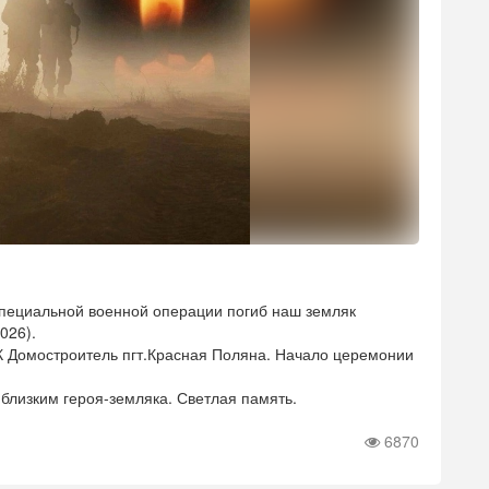
специальной военной операции погиб наш земляк
026).
ДК Домостроитель пгт.Красная Поляна. Начало церемонии
лизким героя-земляка. Светлая память.
6870