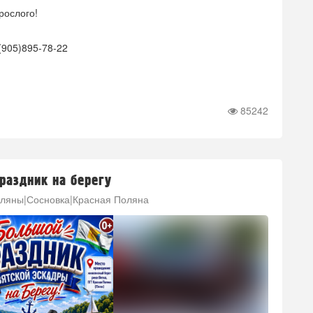
рослого!
(905)895-78-22
85242
раздник на берегу
ляны|Сосновка|Красная Поляна