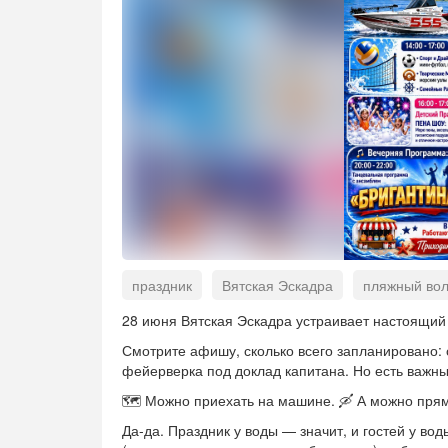
праздник
Вятская Эскадра
пляжный во
торговые ряды
аттракционы
катание на
28 июня Вятская Эскадра устраивает настоящий 
Смотрите афишу, сколько всего запланировано: 
фейерверка под доклад капитана. Но есть важн
🗺️ Можно приехать на машине. 🛶 А можно прям
Да-да. Праздник у воды — значит, и гостей у во