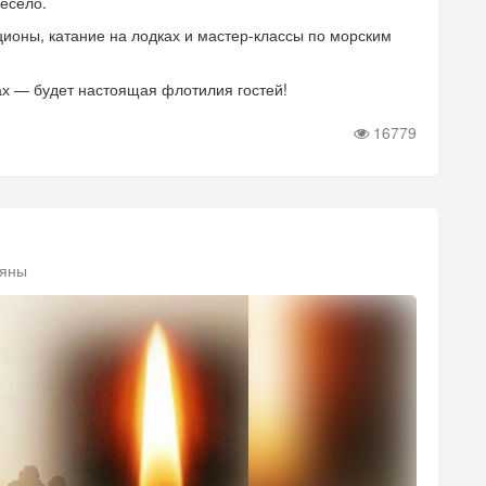
весело.
ционы, катание на лодках и мастер-классы по морским
ах — будет настоящая флотилия гостей!
16779
ляны