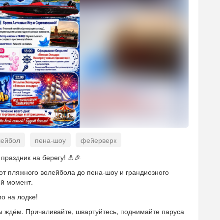
лейбол
пена-шоу
фейерверк
 лодках
мастер-классы
праздник на берегу! ⚓🎉
от пляжного волейбола до пена-шоу и грандиозного
ый момент.
о на лодке!
ды ждём. Причаливайте, швартуйтесь, поднимайте паруса