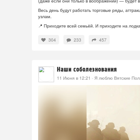
(даже если они только в воображении) — будет 
Весь день будут работать торговые ряды, аттрак
узлам.
📍 Приходите всей семьёй. И приходите на лодк
304
233
457
Наши соболезнования
11 Июня в 12:21
·
Я люблю Вятские По