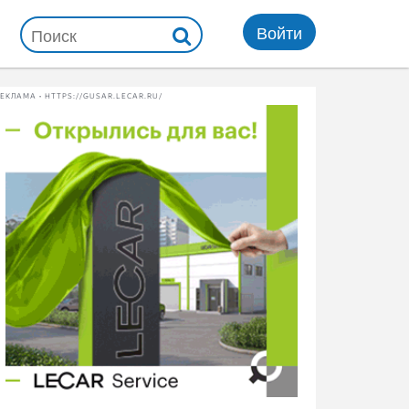
Войти
ЕКЛАМА • HTTPS://GUSAR.LECAR.RU/