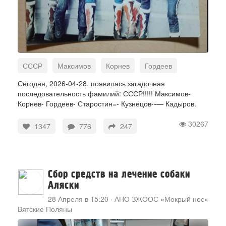
СССР
Максимов
Корнев
Гордеев
Старостин
Кузнецов
Кадыров
Сегодня, 2026-04-28, появилась загадочная
последовательность фамилий: СССР!!!!! Максимов-
Корнев- Гордеев- Старостин=- Кузнецов--— Кадыров.
30267
1347
776
247
Сбор средств на лечение собаки
Аляски
28 Апреля в 15:20
·
АНО ЗЖООС «Мокрый нос»
Вятские Поляны