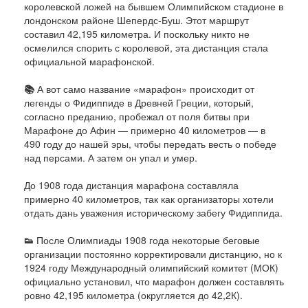
королевской ложей на бывшем Олимпийском стадионе в
лондонском районе Шепердс-Буш. Этот маршрут
составил 42,195 километра. И поскольку никто не
осмелился спорить с королевой, эта дистанция стала
официальной марафонской.
📚
А вот само название «марафон» происходит от
легенды о Фидиппиде в Древней Греции, который,
согласно преданию, пробежал от поля битвы при
Марафоне до Афин — примерно 40 километров — в
490 году до нашей эры, чтобы передать весть о победе
над персами. А затем он упал и умер.
До 1908 года дистанция марафона составляла
примерно 40 километров, так как организаторы хотели
отдать дань уважения историческому забегу Фидиппида.
👟
После Олимпиады 1908 года некоторые беговые
организации постоянно корректировали дистанцию, но к
1924 году Международный олимпийский комитет (МОК)
официально установил, что марафон должен составлять
ровно 42,195 километра (округляется до 42,2К).