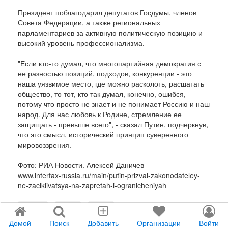
Президент поблагодарил депутатов Госдумы, членов
Совета Федерации, а также региональных
парламентариев за активную политическую позицию и
высокий уровень профессионализма.
"Если кто-то думал, что многопартийная демократия с
ее разностью позиций, подходов, конкуренции - это
наша уязвимое место, где можно расколоть, расшатать
общество, то тот, кто так думал, конечно, ошибся,
потому что просто не знает и не понимает Россию и наш
народ. Для нас любовь к Родине, стремление ее
защищать - превыше всего", - сказал Путин, подчеркнув,
что это смысл, исторический принцип суверенного
мировоззрения.
Фото: РИА Новости. Алексей Даничев
www.interfax-russia.ru/main/putin-prizval-zakonodateley-
ne-zaciklivatsya-na-zapretah-i-ogranicheniyah
7921
35
1
2
Домой
Поиск
Добавить
Организации
Войти