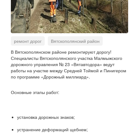
ремонт дорог
Вятскополянский район
Средняя Тойма
Пинигер
В Вятскополянском районе ремонтируют дорогу!
Специалисты Вятскополянского участка Малмыжского
Дорожный миллиард
дорожного управления № 23 «Вятавтодора» ведут
работы на участке между Средней Тоймой и Пинигером
по программе «Дорожный миллиард».
Основные этапы работ:
установка дорожных знаков;
устранение деформаций щебнем;