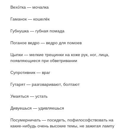
Вехо́тка — мочалка
Гаманок — кошелёк
Губнушка — губная помада
Поганое ведро — ведро для помоев
Цыпки — мелкие трещинки на коже рук, ног, лица,
появляющиеся при обветривании
Супротивник — враг
Гутарят — разговаривают, болтают
Умаяться — устать
Дивуешься — удивляешься
Посумерничать — посидеть, пофилософствовать на
какие-нибудь очень высокие темы, не зажигая лампу