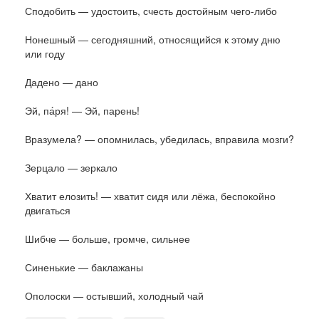
Сподобить — удостоить, счесть достойным чего-либо
Нонешный — сегодняшний, относящийся к этому дню
или году
Дадено — дано
Эй, па́ря! — Эй, парень!
Вразумела? — опомнилась, убедилась, вправила мозги?
Зерцало — зеркало
Хватит елозить! — хватит сидя или лёжа, беспокойно
двигаться
Шибче — больше, громче, сильнее
Синенькие — баклажаны
Ополоски — остывший, холодный чай