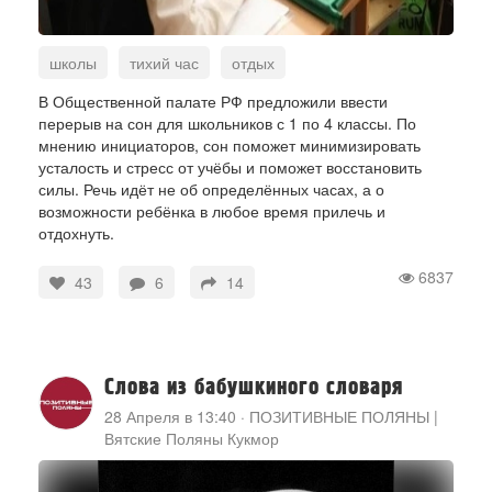
школы
тихий час
отдых
Общественная палата РФ
В Общественной палате РФ предложили ввести
перерыв на сон для школьников с 1 по 4 классы. По
мнению инициаторов, сон поможет минимизировать
усталость и стресс от учёбы и поможет восстановить
силы. Речь идёт не об определённых часах, а о
возможности ребёнка в любое время прилечь и
отдохнуть.
6837
43
6
14
Слова из бабушкиного словаря
28 Апреля в 13:40
·
ПОЗИТИВНЫЕ ПОЛЯНЫ |
Вятские Поляны Кукмор