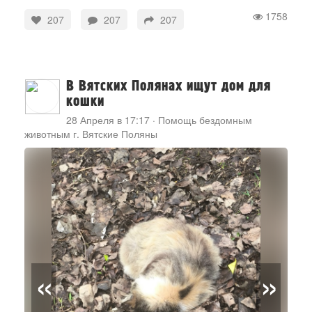
1758
207
207
207
В Вятских Полянах ищут дом для
кошки
28 Апреля в 17:17
·
Помощь бездомным
животным г. Вятские Поляны
«
»