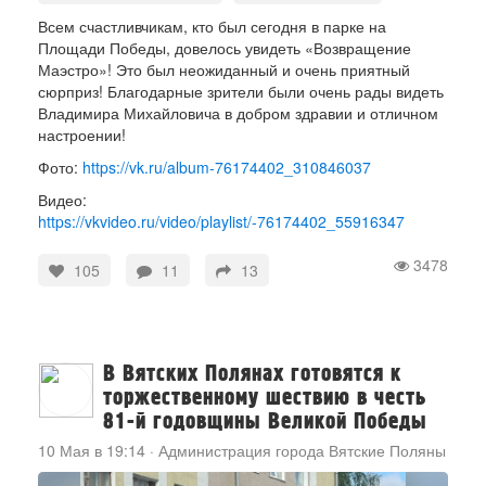
Владимир Михайлович
Всем счастливчикам, кто был сегодня в парке на
Площади Победы, довелось увидеть «Возвращение
Маэстро»! Это был неожиданный и очень приятный
сюрприз! Благодарные зрители были очень рады видеть
Владимира Михайловича в добром здравии и отличном
настроении!
Фото:
https://vk.ru/album-76174402_310846037
Видео:
https://vkvideo.ru/video/playlist/-76174402_55916347
3478
105
11
13
В Вятских Полянах готовятся к
торжественному шествию в честь
81-й годовщины Великой Победы
10 Мая в 19:14
·
Администрация города Вятские Поляны