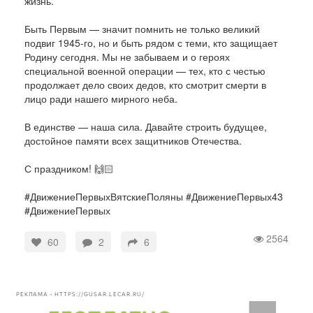
жизнь.
Быть Первым — значит помнить не только великий
подвиг 1945-го, но и быть рядом с теми, кто защищает
Родину сегодня. Мы не забываем и о героях
специальной военной операции — тех, кто с честью
продолжает дело своих дедов, кто смотрит смерти в
лицо ради нашего мирного неба.
В единстве — наша сила. Давайте строить будущее,
достойное памяти всех защитников Отечества.
С праздником! 🙌🏻
#ДвижениеПервыхВятскиеПоляны #ДвижениеПервых43
#ДвижениеПервых
2564
60
2
6
РЕКЛАМА • HTTPS://GUSAR.LECAR.RU/