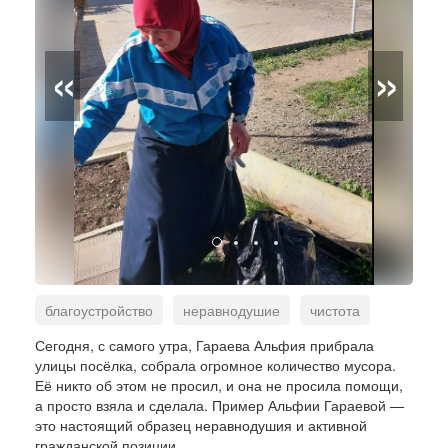
«
»
благоустройство
неравнодушие
чистота
общественная инициатива
Сегодня, с самого утра, Гараева Альфия прибрала
улицы посёлка, собрала огромное количество мусора.
Её никто об этом не просил, и она не просила помощи,
а просто взяла и сделала. Пример Альфии Гараевой —
это настоящий образец неравнодушия и активной
гражданской позиции.