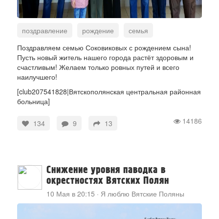
поздравление
рождение
семья
Вятские Поляны
Поздравляем семью Соковиковых с рождением сына!
Пусть новый житель нашего города растёт здоровым и
счастливым! Желаем только ровных путей и всего
наилучшего!
[club207541828|Вятскополянская центральная районная
больница]
14186
134
9
13
Снижение уровня паводка в
окрестностях Вятских Полян
10 Мая в 20:15
·
Я люблю Вятские Поляны